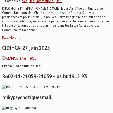
| Categories:
dies
,
Haïti
,
International
,
USA
DIPLOMATIE INTERNATIONALE & SOCIÉTÉ par Dan Albertini Une Corée
Comme Un Japon Une Chine et Un monde Arabe Entre (). Si la vice-
présidence est pour Tardieu, le nouveau blvd imaginaire en simulation de
conformité politique, en faisabilité parlementaire ; le communautarisme, l’a-
t-il consulté, non pas au discours, mais dans les faits ? Ce, à travers la
Communauté Haïtienne...
Plus/More →
CIDIHCA- 27 juin 2025
Histoire Radiodiffusion Haïti
R602-11-21059-21059 – us ht 1915 P3
mikypsychotiquesmall