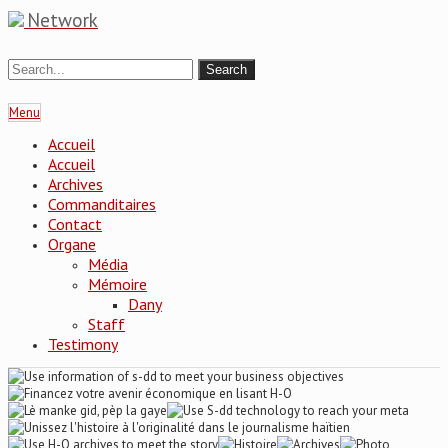
Network
Menu
Accueil
Accueil
Archives
Commanditaires
Contact
Organe
Média
Mémoire
Dany
Staff
Testimony