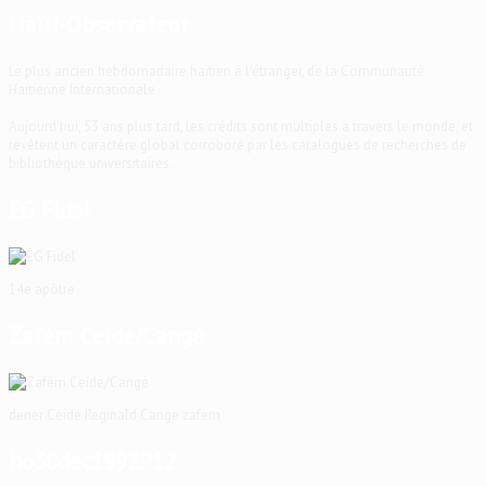
Haïti-Observateur
Le plus ancien hebdomadaire haïtien à l'étranger, de la Communauté
Haïtienne Internationale
Aujourd'hui, 53 ans plus tard, les crédits sont multiples à travers le monde, et
revêtent un caractère global corroboré par les catalogues de recherches de
bibliothèque universitaires.
EG Fidel
14e apôtre
Zafèm Ceide/Cangé
dener Ceide Reginald Cange zafem
ho30dec1992P12