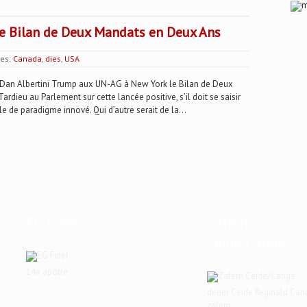
e Bilan de Deux Mandats en Deux Ans
ies:
Canada
,
dies
,
USA
n Albertini Trump aux UN-AG à New York le Bilan de Deux
rdieu au Parlement sur cette lancée positive, s’il doit se saisir
le de paradigme innové. Qui d’autre serait de la...
EG Fidel
Zafèm
Ceide/Cangé
14e apôtre
dener Ceide Reginald Can
zafem