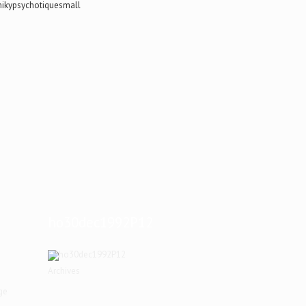
ho30dec1992P12
Archives
ge