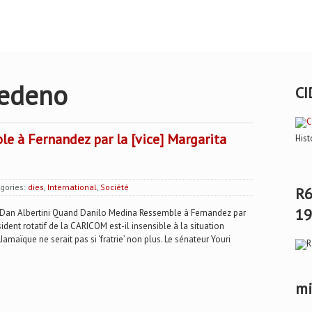
cedeno
CI
 à Fernandez par la [vice] Margarita
Hist
gories:
dies
,
International
,
Société
R6
19
n Albertini Quand Danilo Medina Ressemble à Fernandez par
ident rotatif de la CARICOM est-il insensible à la situation
amaïque ne serait pas si ‘fratrie’ non plus. Le sénateur Youri
mi