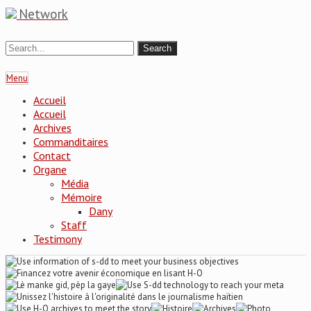
Network
Menu
Accueil
Accueil
Archives
Commanditaires
Contact
Organe
Média
Mémoire
Dany
Staff
Testimony