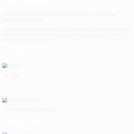
Haïti-Observateur
Le plus ancien hebdomadaire haïtien à l'étranger, de la Communauté
Haïtienne Internationale
Aujourd'hui, 53 ans plus tard, les crédits sont multiples à travers le monde, et
revêtent un caractère global corroboré par les catalogues de recherches de
bibliothèque universitaires.
EG Fidel
14e apôtre
Zafèm Ceide/Cangé
dener Ceide Reginald Cange zafem
ho30dec1992P12