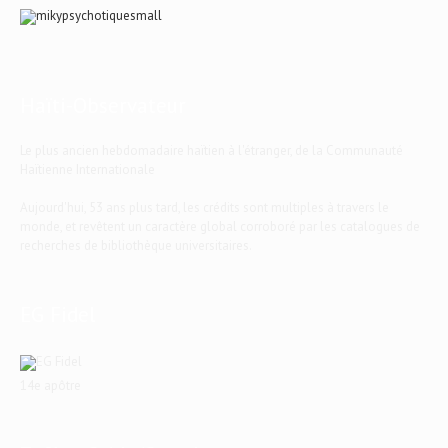
Haïti-Observateur
Le plus ancien hebdomadaire haïtien à l'étranger, de la Communauté
Haïtienne Internationale
Aujourd'hui, 53 ans plus tard, les crédits sont multiples à travers le
monde, et revêtent un caractère global corroboré par les catalogues de
recherches de bibliothèque universitaires.
EG Fidel
14e apôtre