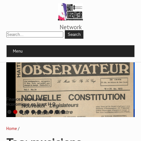
Network
Menu
Financez votre avenir
économique en lisant H-O
Home
/