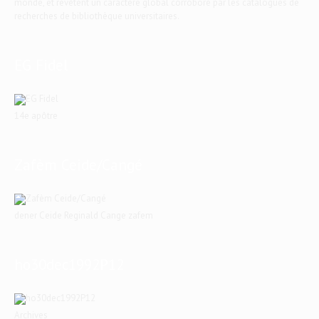
monde, et revêtent un caractère global corroboré par les catalogues de
recherches de bibliothèque universitaires.
EG Fidel
14e apôtre
Zafèm Ceide/Cangé
dener Ceide Reginald Cange zafem
ho30dec1992P12
Archives