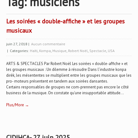
Tag: musiciens
Les soirées « double-affiche » et les groupes
musicaux
juin 27, 2018
|
Aucun commentaire
| Categories:
Haïti
,
Kompa
,
Musique
,
Robert Noël
,
Spectacle
,
USA
ARTS & SPECTACLES Par Robert Noël Les soirées « double-affiche » et
les groupes musicaux : Un dilemme à résoudre Dans l’industrie konpa
dirèk, les mésententes se multiplient entre les groupes musicaux que les
pro- moteurs présentent en tandem aux soirées dansantes.
Certains responsables de groupes ne com-prennent pas encore le côté
business de la musique. On constate qu’une insupportable attitude...
Plus/More →
CIDIHCA- 27 juin 2025