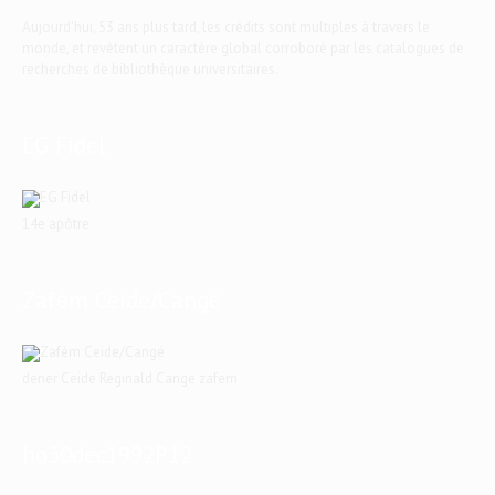
Aujourd'hui, 53 ans plus tard, les crédits sont multiples à travers le
monde, et revêtent un caractère global corroboré par les catalogues de
recherches de bibliothèque universitaires.
EG Fidel
14e apôtre
Zafèm Ceide/Cangé
dener Ceide Reginald Cange zafem
ho30dec1992P12