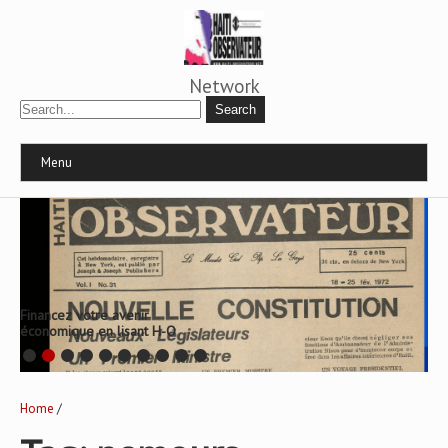
Network
Menu
Financez votre avenir
économique en lisant H-O
Home
/