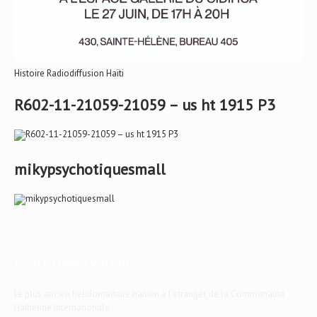
Histoire Radiodiffusion Haïti
R602-11-21059-21059 – us ht 1915 P3
mikypsychotiquesmall
Haïti-Observateur
Le plus ancien hebdomadaire haïtien à l'étranger, de la Communauté
Haïtienne Internationale