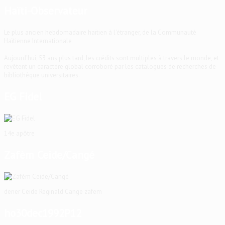
Haïti-Observateur
Le plus ancien hebdomadaire haïtien à l'étranger, de la Communauté
Haïtienne Internationale
Aujourd'hui, 53 ans plus tard, les crédits sont multiples à travers le monde, et
revêtent un caractère global corroboré par les catalogues de recherches de
bibliothèque universitaires.
EG Fidel
14e apôtre
Zafèm Ceide/Cangé
dener Ceide Reginald Cange zafem
ho30dec1992P12