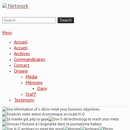
Network
Menu
Accueil
Accueil
Archives
Commanditaires
Contact
Organe
Média
Mémoire
Dany
Staff
Testimony