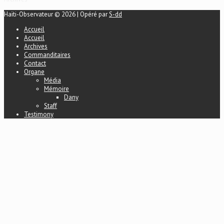
Haïti-Observateur © 2026 | Opéré par
S-dd
Accueil
Accueil
Archives
Commanditaires
Contact
Organe
Média
Mémoire
Dany
Staff
Testimony