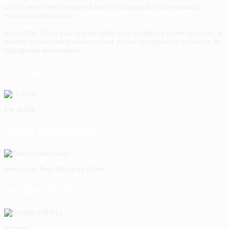
Le plus ancien hebdomadaire haïtien à l'étranger, de la Communauté
Haïtienne Internationale
Aujourd'hui, 53 ans plus tard, les crédits sont multiples à travers le monde, et
revêtent un caractère global corroboré par les catalogues de recherches de
bibliothèque universitaires.
EG Fidel
14e apôtre
Zafèm Ceide/Cangé
dener Ceide Reginald Cange zafem
ho30dec1992P12
Archives