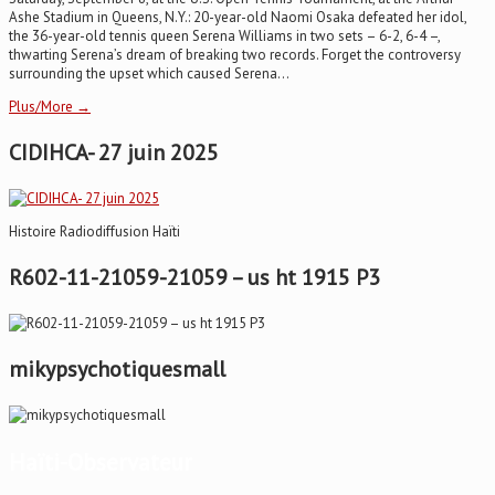
Ashe Stadium in Queens, N.Y.: 20-year-old Naomi Osaka defeated her idol,
the 36-year-old tennis queen Serena Williams in two sets – 6-2, 6-4 –,
thwarting Serena’s dream of breaking two records. Forget the controversy
surrounding the upset which caused Serena...
Plus/More →
CIDIHCA- 27 juin 2025
Histoire Radiodiffusion Haïti
R602-11-21059-21059 – us ht 1915 P3
mikypsychotiquesmall
Haïti-Observateur