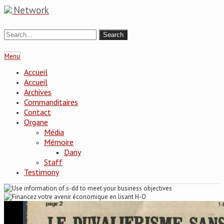
Network
Menu
Accueil
Accueil
Archives
Commanditaires
Contact
Organe
Média
Mémoire
Dany
Staff
Testimony