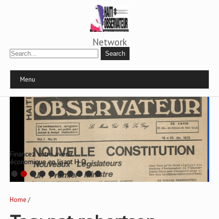
Network
Menu
Financez votre avenir
économique en lisant H-O
Home
/