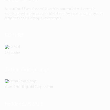
Aujourd'hui, 53 ans plus tard, les crédits sont multiples à travers le
monde, et revêtent un caractère global corroboré par les catalogues de
recherches de bibliothèque universitaires.
EG Fidel
14e apôtre
Zafèm Ceide/Cangé
dener Ceide Reginald Cange zafem
ho30dec1992P12