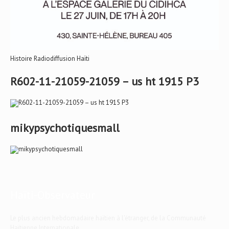
Histoire Radiodiffusion Haïti
R602-11-21059-21059 – us ht 1915 P3
mikypsychotiquesmall
Haïti-Observateur
Le plus ancien hebdomadaire haïtien à l'étranger, de la Communauté
Haïtienne Internationale