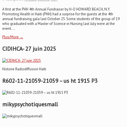
A first at the PHH 4th Annual Fundraiser by H-O HOWARD BEACH, N.Y.
Promoting Health in Haiti (PHH) had a surprise for the guests at the 4th
annual fundraising gala last October 25. Some students of the group of 19
who graduated with a Master of Science in Nursing last July were at the
event....
Plus/More →
CIDIHCA- 27 juin 2025
Histoire Radiodiffusion Haïti
R602-11-21059-21059 – us ht 1915 P3
mikypsychotiquesmall