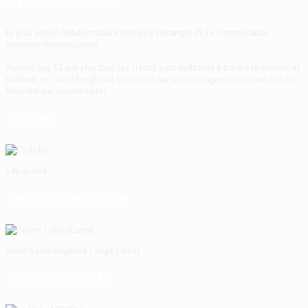
Haïti-Observateur
Le plus ancien hebdomadaire haïtien à l'étranger, de la Communauté
Haïtienne Internationale
Aujourd'hui, 53 ans plus tard, les crédits sont multiples à travers le monde, et
revêtent un caractère global corroboré par les catalogues de recherches de
bibliothèque universitaires.
EG Fidel
14e apôtre
Zafèm Ceide/Cangé
dener Ceide Reginald Cange zafem
ho30dec1992P12