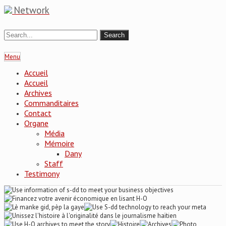
Network
Menu
Accueil
Accueil
Archives
Commanditaires
Contact
Organe
Média
Mémoire
Dany
Staff
Testimony