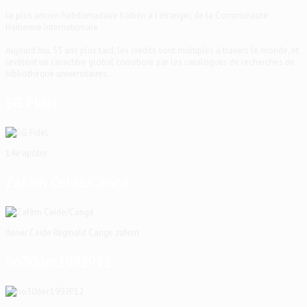
Le plus ancien hebdomadaire haïtien à l'étranger, de la Communauté
Haïtienne Internationale
Aujourd'hui, 53 ans plus tard, les crédits sont multiples à travers le monde, et
revêtent un caractère global corroboré par les catalogues de recherches de
bibliothèque universitaires.
EG Fidel
14e apôtre
Zafèm Ceide/Cangé
dener Ceide Reginald Cange zafem
ho30dec1992P12