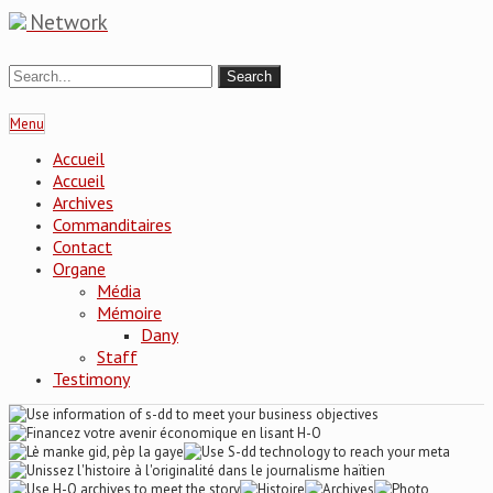
Network
Menu
Accueil
Accueil
Archives
Commanditaires
Contact
Organe
Média
Mémoire
Dany
Staff
Testimony