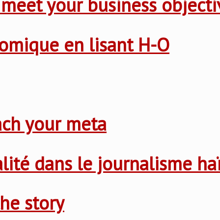
 meet your business objecti
nomique en lisant H-O
ach your meta
nalité dans le journalisme ha
he story