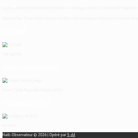
Le plus ancien hebdomadaire haïtien à l'étranger, de la Communauté Haïtienne
Aujourd'hui, 53 ans plus tard, les crédits sont multiples à travers le monde, et
EG Fidel
14e apôtre
Zafèm Ceide/Cangé
dener Ceide Reginald Cange zafem
ho30dec1992P12
Archives
Haïti-Observateur © 2026 | Opéré par
S-dd