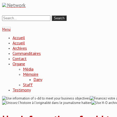
Network
Menu
Accueil
Accueil
Archives
Commanditaires
Contact
Organe
Média
Mémoire
Dany
Staff
Testimony