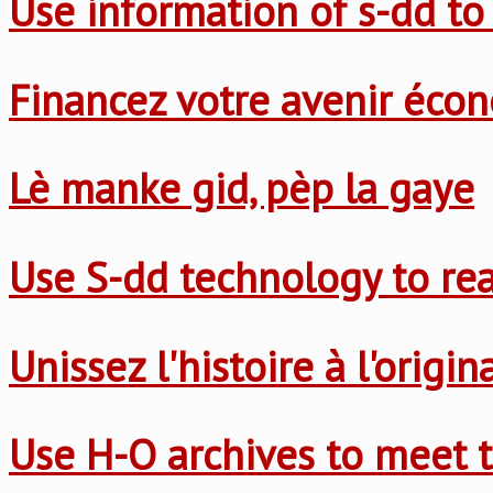
Use information of s-dd to
Financez votre avenir éco
Lè manke gid, pèp la gaye
Use S-dd technology to re
Unissez l'histoire à l'origi
Use H-O archives to meet t