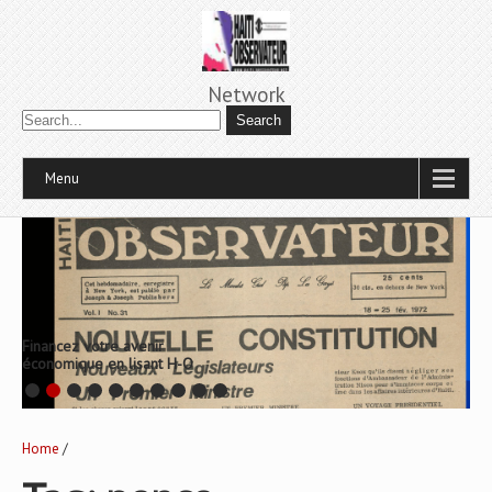
Network
Menu
Financez votre avenir
économique en lisant H-O
Home
/