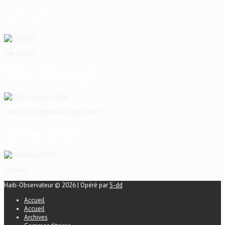
EG Fidel
14e apôtre
Zafèm Ceide/Cangé
dener Ceide Reginald Cange zafem
ho30dec1992P12
Archives
Haïti-Observateur © 2026 | Opéré par
S-dd
Accueil
Accueil
Archives