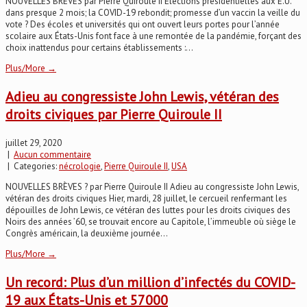
NOUVELLES BRÈVES par Pierre Quiroule II Élections présidentielles aux É.U.
dans presque 2 mois; la COVID-19 rebondit; promesse d’un vaccin la veille du
vote ? Des écoles et universités qui ont ouvert leurs portes pour l’année
scolaire aux États-Unis font face à une remontée de la pandémie, forçant des
choix inattendus pour certains établissements :...
Plus/More →
Adieu au congressiste John Lewis, vétéran des
droits civiques par Pierre Quiroule II
juillet 29, 2020
|
Aucun commentaire
| Categories:
nécrologie
,
Pierre Quiroule II
,
USA
NOUVELLES BRÈVES ? par Pierre Quiroule II Adieu au congressiste John Lewis,
vétéran des droits civiques Hier, mardi, 28 juillet, le cercueil renfermant les
dépouilles de John Lewis, ce vétéran des luttes pour les droits civiques des
Noirs des années ’60, se trouvait encore au Capitole, l’immeuble où siège le
Congrès américain, la deuxième journée...
Plus/More →
Un record: Plus d’un million d’infectés du COVID-
19 aux États-Unis et 57000