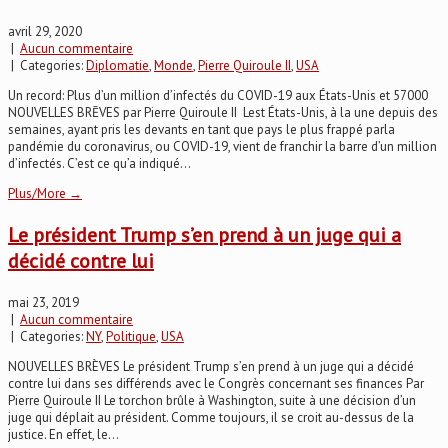
avril 29, 2020
|
Aucun commentaire
| Categories:
Diplomatie
,
Monde
,
Pierre Quiroule II
,
USA
Un record: Plus d’un million d’infectés du COVID-19 aux États-Unis et 57000
NOUVELLES BRĒVES par Pierre Quiroule II Lest États-Unis, à la une depuis des
semaines, ayant pris les devants en tant que pays le plus frappé parla
pandémie du coronavirus, ou COVID-19, vient de franchir la barre d’un million
d’infectés. C’est ce qu’a indiqué...
Plus/More →
Le président Trump s’en prend à un juge qui a
décidé contre lui
mai 23, 2019
|
Aucun commentaire
| Categories:
NY
,
Politique
,
USA
NOUVELLES BRÈVES Le président Trump s’en prend à un juge qui a décidé
contre lui dans ses différends avec le Congrès concernant ses finances Par
Pierre Quiroule II Le torchon brûle à Washington, suite à une décision d’un
juge qui déplait au président. Comme toujours, il se croit au-dessus de la
justice. En effet, le...