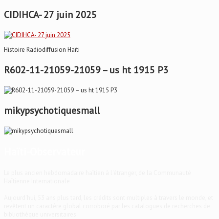
CIDIHCA- 27 juin 2025
Histoire Radiodiffusion Haïti
R602-11-21059-21059 – us ht 1915 P3
mikypsychotiquesmall
Haïti-Observateur
Le plus ancien hebdomadaire haïtien à l'étranger, de la Communauté
Haïtienne Internationale
Aujourd'hui, 53 ans plus tard, les crédits sont multiples à travers le monde, et
revêtent un caractère global corroboré par les catalogues de recherches de
bibliothèque universitaires.