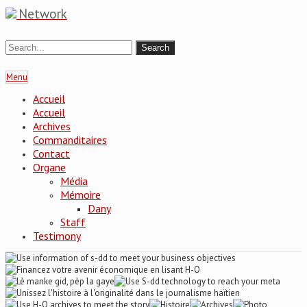
Network
Menu
Accueil
Accueil
Archives
Commanditaires
Contact
Organe
Média
Mémoire
Dany
Staff
Testimony