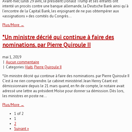
Avant-hier, lundi 29 avril, le président Donald Trump et ses enfants ont
intenté un procès contre une banque allemande, la Deutsche Bank ainsi qu’à
l’encontre de la Capital Bank, les enjoignant de ne pas obtempérer aux
«assignations » des comités du Congrès...
Plus/More →
*Un ministre décrié qui continue à faire des
nominations. par Pierre Quiroule II
mai 1, 2019
|
Aucun commentaire
| Categories:
Haïti
,
Pierre Quiroule II
*Un ministre décrié qui continue à faire des nominations. par Pierre Quiroule II
C’est à ne rien comprendre. Le cabinet ministériel Jean Henry Céant est
démissionnaire depuis le 21 mars quand, en fin de compte, le notaire avait
adressé une lettre au président Moïse pour donner sa démission. Dès lors,
les ministres en poste ne...
Plus/More →
1 of 2
1
2
Suivant »