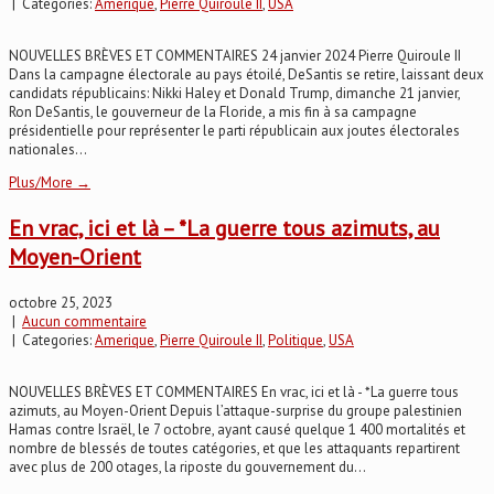
| Categories:
Amerique
,
Pierre Quiroule II
,
USA
NOUVELLES BRÈVES ET COMMENTAIRES 24 janvier 2024 Pierre Quiroule II
Dans la campagne électorale au pays étoilé, DeSantis se retire, laissant deux
candidats républicains: Nikki Haley et Donald Trump, dimanche 21 janvier,
Ron DeSantis, le gouverneur de la Floride, a mis fin à sa campagne
présidentielle pour représenter le parti républicain aux joutes électorales
nationales...
Plus/More →
En vrac, ici et là – *La guerre tous azimuts, au
Moyen-Orient
octobre 25, 2023
|
Aucun commentaire
| Categories:
Amerique
,
Pierre Quiroule II
,
Politique
,
USA
NOUVELLES BRÈVES ET COMMENTAIRES En vrac, ici et là - *La guerre tous
azimuts, au Moyen-Orient Depuis l’attaque-surprise du groupe palestinien
Hamas contre Israël, le 7 octobre, ayant causé quelque 1 400 mortalités et
nombre de blessés de toutes catégories, et que les attaquants repartirent
avec plus de 200 otages, la riposte du gouvernement du...