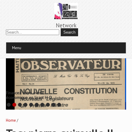
Network
Menu
Financez votre avenir
économique en lisant H-O
Home
/