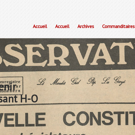
Accueil
Accueil
Archives
Commanditaires
enir
sant H-O