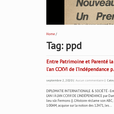
Home
/
Tag: ppd
Entre Patrimoine et Parenté la 
l’an CCXVI de l’Indépendance p
septembre 2, 2020
|
Aucun commentaire
| Cate
DIPLOMATIE INTERNATIONALE & SOCIÉTÉ - Entre
L’AN I À L’AN CCXVI DE L’INDÉPENDANCE par Dan A
lieu sûr. Fermons (). L’Histoire réclame son ABC
1:00AM, acquise sur la notion des 12H71, les...