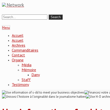
Network
Menu
Accueil
Accueil
Archives
Commanditaires
Contact
Organe
Média
Mémoire
Dany
Staff
Testimony