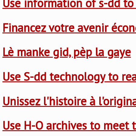
Use information of s-dd to
Financez votre avenir éco
Lè manke gid, pèp la gaye
Use S-dd technology to re
Unissez l'histoire à l'origi
Use H-O archives to meet t