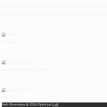
Le plus ancien hebdomadaire haïtien à l'étranger, de la Communauté Haïtienne
Aujourd'hui, 53 ans plus tard, les crédits sont multiples à travers le monde, et
EG Fidel
14e apôtre
Zafèm Ceide/Cangé
dener Ceide Reginald Cange zafem
ho30dec1992P12
Archives
Haïti-Observateur © 2026 | Opéré par
S-dd