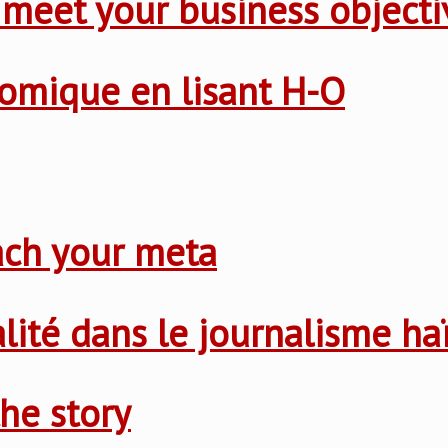
 meet your business objecti
nomique en lisant H-O
ach your meta
nalité dans le journalisme ha
he story