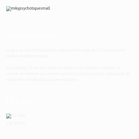
Haïti-Observateur
Le plus ancien hebdomadaire haïtien à l'étranger, de la Communauté
Haïtienne Internationale
Aujourd'hui, 53 ans plus tard, les crédits sont multiples à travers le
monde, et revêtent un caractère global corroboré par les catalogues de
recherches de bibliothèque universitaires.
EG Fidel
14e apôtre