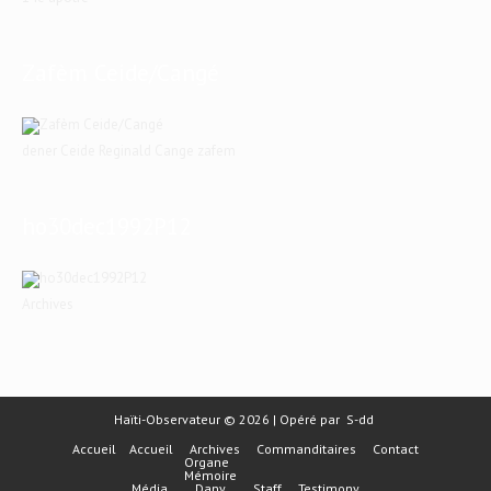
Zafèm Ceide/Cangé
dener Ceide Reginald Cange zafem
ho30dec1992P12
Archives
Haïti-Observateur © 2026 | Opéré par
S-dd
Accueil
Accueil
Archives
Commanditaires
Contact
Organe
Mémoire
Média
Dany
Staff
Testimony