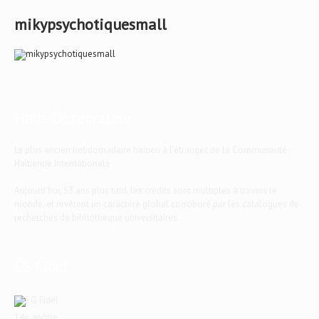
mikypsychotiquesmall
Haïti-Observateur
Le plus ancien hebdomadaire haïtien à l'étranger, de la Communauté
Haïtienne Internationale
Aujourd'hui, 53 ans plus tard, les crédits sont multiples à travers le
monde, et revêtent un caractère global corroboré par les catalogues de
recherches de bibliothèque universitaires.
EG Fidel
14e apôtre