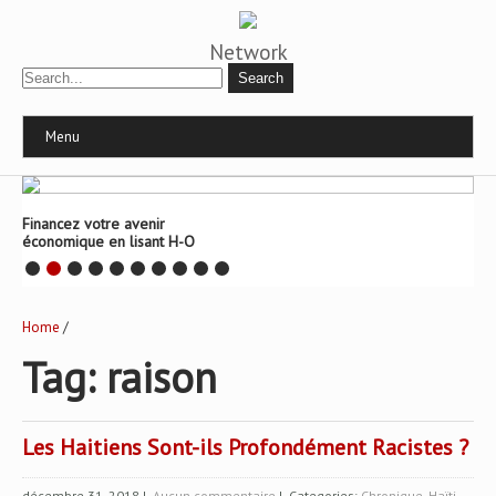
Network
Menu
Financez votre avenir
économique en lisant H-O
Home
/
Tag: raison
Les Haitiens Sont-ils Profondément Racistes ?
décembre 31, 2018
|
Aucun commentaire
| Categories:
Chronique
,
Haïti