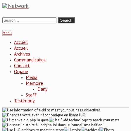
Network
Menu
Accueil
Accueil
Archives
Commanditaires
Contact
Organe
Média
Mémoire
Dany
Staff
Testimony