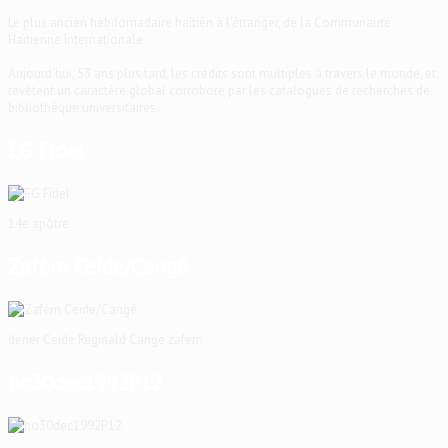
Le plus ancien hebdomadaire haïtien à l'étranger, de la Communauté
Haïtienne Internationale
Aujourd'hui, 53 ans plus tard, les crédits sont multiples à travers le monde, et
revêtent un caractère global corroboré par les catalogues de recherches de
bibliothèque universitaires.
EG Fidel
14e apôtre
Zafèm Ceide/Cangé
dener Ceide Reginald Cange zafem
ho30dec1992P12