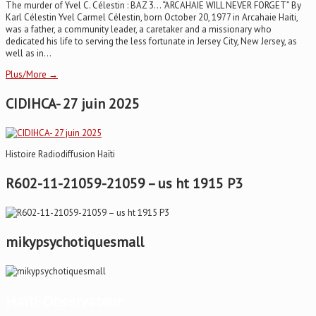
The murder of Yvel C. Célestin : BAZ 3… “ARCAHAIE WILL NEVER FORGET” By
Karl Célestin Yvel Carmel Célestin, born October 20, 1977 in Arcahaie Haiti,
was a father, a community leader, a caretaker and a missionary who
dedicated his life to serving the less fortunate in Jersey City, New Jersey, as
well as in...
Plus/More →
CIDIHCA- 27 juin 2025
Histoire Radiodiffusion Haïti
R602-11-21059-21059 – us ht 1915 P3
mikypsychotiquesmall
Haïti-Observateur