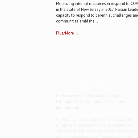
Mobilizing internal resources in respond to CO
in the State of New Jersey in 2017, Haitian Lead
capacity to respond to perennial challenges and
communities amid the...
Plus/More →
Haïti-Observateur
Le plus ancien hebdomadaire haïtien à
l'étranger, de la Communauté Haïtienne
Internationale
Aujourd'hui, 53 ans plus tard, les crédits sont
multiples à travers le monde, et revêtent un
caractère global corroboré par les catalogues
de recherches de bibliothèque universitaires.