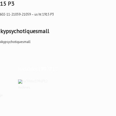
15 P3
kypsychotiquesmall
ho30dec1992P12
Archives
ge