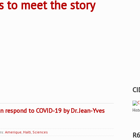
s to meet the story
CI
in respond to COVID-19 by Dr. Jean-Yves
Hist
es:
Amerique
,
Haïti
,
Sciences
R6