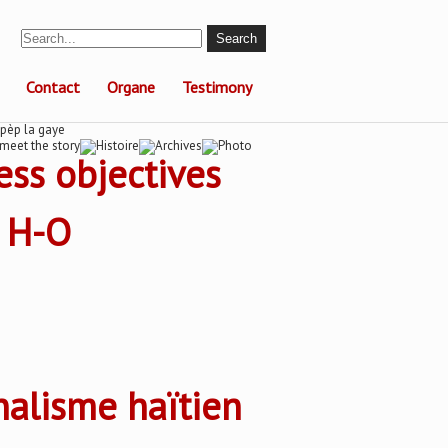
Contact
Organe
Testimony
ess objectives
t H-O
rnalisme haïtien