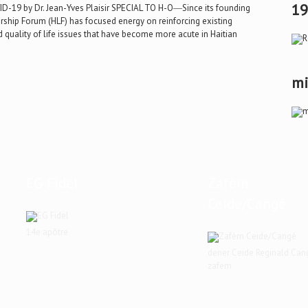
19
VID-19 by Dr. Jean-Yves Plaisir SPECIAL TO H-O―Since its founding
ership Forum (HLF) has focused energy on reinforcing existing
 quality of life issues that have become more acute in Haitian
mi
EG Fidel
Zafèm
Ceide/Cangé
14e apôtre
dener Ceide Reginald Can
zafem