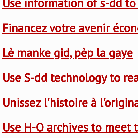
Use information of s-dd to
Financez votre avenir éco
Lè manke gid, pèp la gaye
Use S-dd technology to re
Unissez l'histoire à l'origi
Use H-O archives to meet t