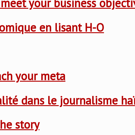
 meet your business objecti
nomique en lisant H-O
ach your meta
nalité dans le journalisme ha
he story