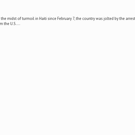
he midst of turmoil in Haiti since February 7, the country was jolted by the arrest
m the U.S....