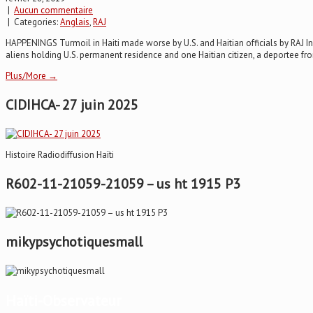
|
Aucun commentaire
| Categories:
Anglais
,
RAJ
HAPPENINGS Turmoil in Haiti made worse by U.S. and Haitian officials by RAJ In t
aliens holding U.S. permanent residence and one Haitian citizen, a deportee fro
Plus/More →
CIDIHCA- 27 juin 2025
Histoire Radiodiffusion Haïti
R602-11-21059-21059 – us ht 1915 P3
mikypsychotiquesmall
Haïti-Observateur