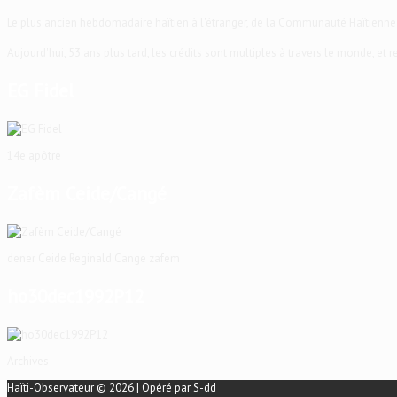
Le plus ancien hebdomadaire haïtien à l'étranger, de la Communauté Haïtienne
Aujourd'hui, 53 ans plus tard, les crédits sont multiples à travers le monde, et
EG Fidel
14e apôtre
Zafèm Ceide/Cangé
dener Ceide Reginald Cange zafem
ho30dec1992P12
Archives
Haïti-Observateur © 2026 | Opéré par
S-dd