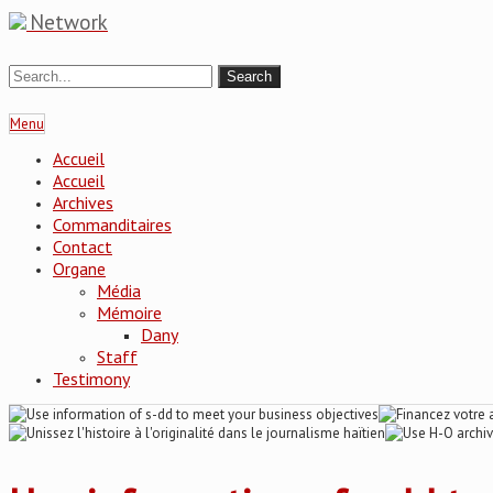
Network
Menu
Accueil
Accueil
Archives
Commanditaires
Contact
Organe
Média
Mémoire
Dany
Staff
Testimony