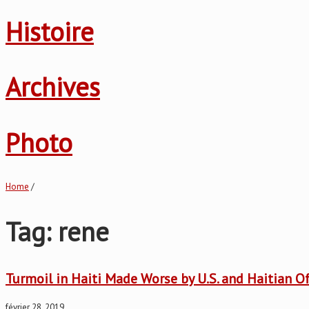
Histoire
Archives
Photo
Home
/
Tag: rene
Turmoil in Haiti Made Worse by U.S. and Haitian Of
février 28, 2019