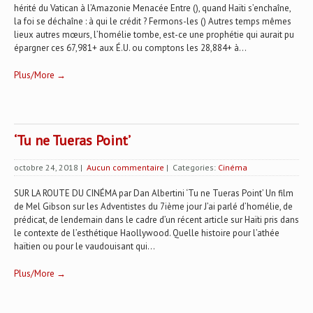
hérité du Vatican à l’Amazonie Menacée Entre (), quand Haïti s’enchaîne,
la foi se déchaîne : à qui le crédit ? Fermons-les () Autres temps mêmes
lieux autres mœurs, l’homélie tombe, est-ce une prophétie qui aurait pu
épargner ces 67,981+ aux É.U. ou comptons les 28,884+ à...
Plus/More →
‘Tu ne Tueras Point’
octobre 24, 2018
|
Aucun commentaire
| Categories:
Cinéma
SUR LA ROUTE DU CINÉMA par Dan Albertini ‘Tu ne Tueras Point’ Un film
de Mel Gibson sur les Adventistes du 7ième jour J’ai parlé d’homélie, de
prédicat, de lendemain dans le cadre d’un récent article sur Haïti pris dans
le contexte de l’esthétique Haollywood. Quelle histoire pour l’athée
haïtien ou pour le vaudouisant qui...
Plus/More →