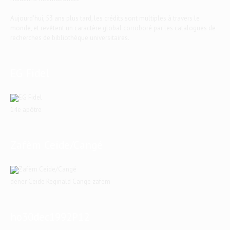
Aujourd'hui, 53 ans plus tard, les crédits sont multiples à travers le
monde, et revêtent un caractère global corroboré par les catalogues de
recherches de bibliothèque universitaires.
EG Fidel
14e apôtre
Zafèm Ceide/Cangé
dener Ceide Reginald Cange zafem
ho30dec1992P12