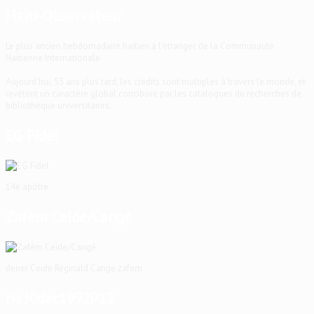
Haïti-Observateur
Le plus ancien hebdomadaire haïtien à l'étranger, de la Communauté
Haïtienne Internationale
Aujourd'hui, 53 ans plus tard, les crédits sont multiples à travers le monde, et
revêtent un caractère global corroboré par les catalogues de recherches de
bibliothèque universitaires.
EG Fidel
14e apôtre
Zafèm Ceide/Cangé
dener Ceide Reginald Cange zafem
ho30dec1992P12