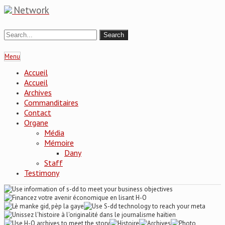
Network
Menu
Accueil
Accueil
Archives
Commanditaires
Contact
Organe
Média
Mémoire
Dany
Staff
Testimony