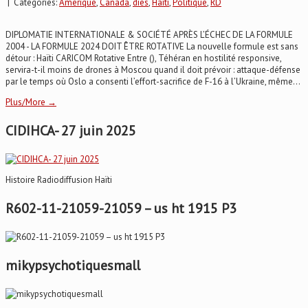
| Categories:
Amerique
,
Canada
,
dies
,
Haïti
,
Politique
,
RD
DIPLOMATIE INTERNATIONALE & SOCIÉTÉ APRÈS L’ÉCHEC DE LA FORMULE
2004 - LA FORMULE 2024 DOIT ÊTRE ROTATIVE La nouvelle formule est sans
détour : Haïti CARICOM Rotative Entre (), Téhéran en hostilité responsive,
servira-t-il moins de drones à Moscou quand il doit prévoir : attaque-défense
par le temps où Oslo a consenti l’effort-sacrifice de F-16 à l’Ukraine, même...
Plus/More →
CIDIHCA- 27 juin 2025
Histoire Radiodiffusion Haïti
R602-11-21059-21059 – us ht 1915 P3
mikypsychotiquesmall