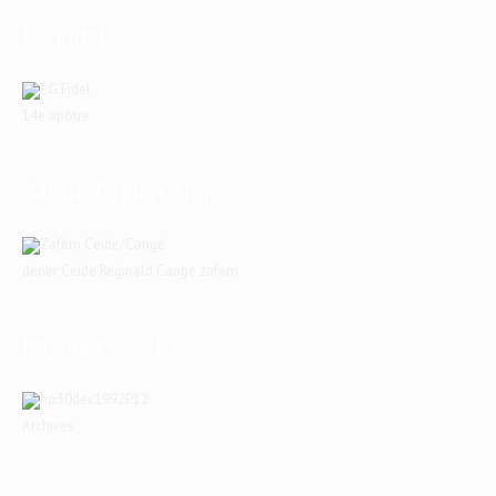
EG Fidel
14e apôtre
Zafèm Ceide/Cangé
dener Ceide Reginald Cange zafem
ho30dec1992P12
Archives