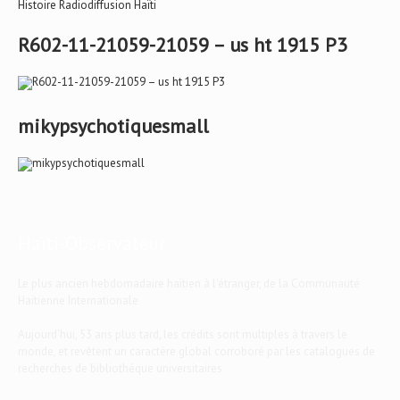
Histoire Radiodiffusion Haïti
R602-11-21059-21059 – us ht 1915 P3
mikypsychotiquesmall
Haïti-Observateur
Le plus ancien hebdomadaire haïtien à l'étranger, de la Communauté
Haïtienne Internationale
Aujourd'hui, 53 ans plus tard, les crédits sont multiples à travers le
monde, et revêtent un caractère global corroboré par les catalogues de
recherches de bibliothèque universitaires.