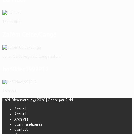
14e apôtre
Zafèm Ceide/Cangé
dener Ceide Reginald Cange zafem
ho30dec1992P12
Archives
Haïti-Observateur © 2026 | Opéré par
S-dd
Accueil
Accueil
Archives
Commanditaires
Contact