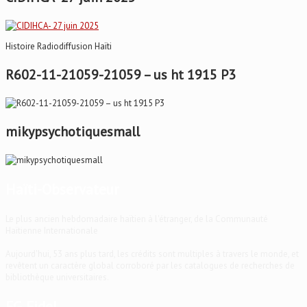
Histoire Radiodiffusion Haïti
R602-11-21059-21059 – us ht 1915 P3
mikypsychotiquesmall
Haïti-Observateur
Le plus ancien hebdomadaire haïtien à l'étranger, de la Communauté
Haïtienne Internationale
Aujourd'hui, 53 ans plus tard, les crédits sont multiples à travers le monde, et
revêtent un caractère global corroboré par les catalogues de recherches de
bibliothèque universitaires.
EG Fidel