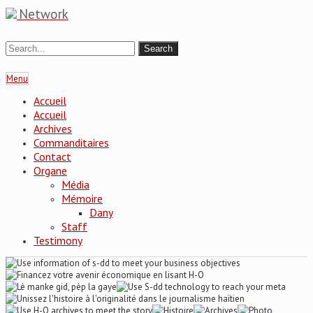
Network
Menu
Accueil
Accueil
Archives
Commanditaires
Contact
Organe
Média
Mémoire
Dany
Staff
Testimony