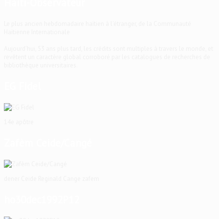
Haïti-Observateur
Le plus ancien hebdomadaire haïtien à l'étranger, de la Communauté
Haïtienne Internationale
Aujourd'hui, 53 ans plus tard, les crédits sont multiples à travers le monde, et
revêtent un caractère global corroboré par les catalogues de recherches de
bibliothèque universitaires.
EG Fidel
14e apôtre
Zafèm Ceide/Cangé
dener Ceide Reginald Cange zafem
ho30dec1992P12