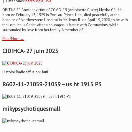
| Categories:
nécrologie
,
USA
OBITUAIRE Another victim of COVID-19 (Antoinette Claire) Myrtha Célifié,
born on February 13, 1929 in Port-au-Prince, Haiti, died peacefully at the
hospice of Northwestern Hospital in McHenry, IL. on April 19, 2020, to be with
the Lord Jesus Christ, after a courageous battle with Coronavirus, while
surrounded by love from her family. A member of...
Plus/More →
CIDIHCA- 27 juin 2025
Histoire Radiodiffusion Haïti
R602-11-21059-21059 – us ht 1915 P3
mikypsychotiquesmall