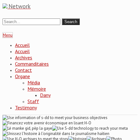
Network
Menu
Accueil
Accueil
Archives
Commanditaires
Contact
Organe
Média
Mémoire
Dany
Staff
Testimony