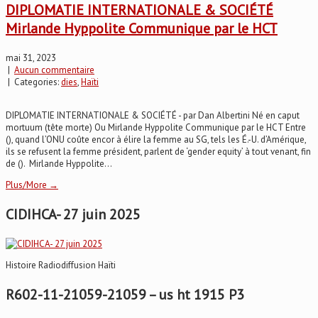
DIPLOMATIE INTERNATIONALE & SOCIÉTÉ
Mirlande Hyppolite Communique par le HCT
mai 31, 2023
|
Aucun commentaire
| Categories:
dies
,
Haïti
DIPLOMATIE INTERNATIONALE & SOCIÉTÉ - par Dan Albertini Né en caput
mortuum (tête morte) Ou Mirlande Hyppolite Communique par le HCT Entre
(), quand l’ONU coûte encor à élire la femme au SG, tels les É.-U. d’Amérique,
ils se refusent la femme président, parlent de ‘gender equity’ à tout venant, fin
de (). Mirlande Hyppolite...
Plus/More →
CIDIHCA- 27 juin 2025
Histoire Radiodiffusion Haïti
R602-11-21059-21059 – us ht 1915 P3