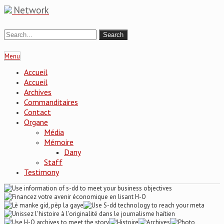
Network
Menu
Accueil
Accueil
Archives
Commanditaires
Contact
Organe
Média
Mémoire
Dany
Staff
Testimony