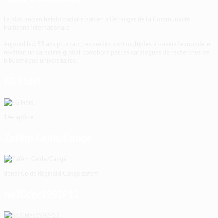
Le plus ancien hebdomadaire haïtien à l'étranger, de la Communauté
Haïtienne Internationale
Aujourd'hui, 53 ans plus tard, les crédits sont multiples à travers le monde, et
revêtent un caractère global corroboré par les catalogues de recherches de
bibliothèque universitaires.
EG Fidel
14e apôtre
Zafèm Ceide/Cangé
dener Ceide Reginald Cange zafem
ho30dec1992P12