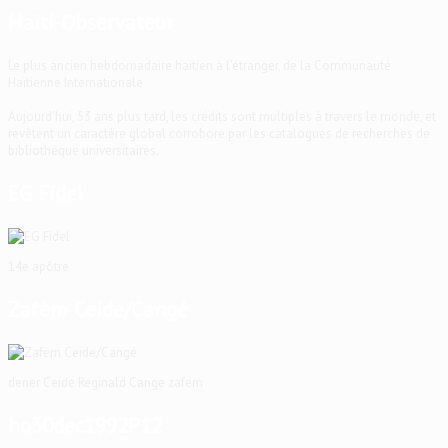
Haïti-Observateur
Le plus ancien hebdomadaire haïtien à l'étranger, de la Communauté
Haïtienne Internationale
Aujourd'hui, 53 ans plus tard, les crédits sont multiples à travers le monde, et
revêtent un caractère global corroboré par les catalogues de recherches de
bibliothèque universitaires.
EG Fidel
14e apôtre
Zafèm Ceide/Cangé
dener Ceide Reginald Cange zafem
ho30dec1992P12