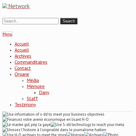
Network
Menu
Accueil
Accueil
Archives
Commanditaires
Contact
Organe
Média
Mémoire
Dany
Staff
Testimony