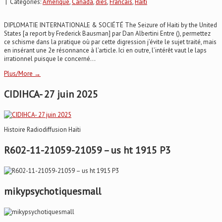
| Categories:
Amerique
,
Canada
,
dies
,
Francais
,
Haïti
DIPLOMATIE INTERNATIONALE & SOCIÉTÉ The Seizure of Haiti by the United
States [a report by Frederick Bausman] par Dan Albertini Entre (), permettez
ce schisme dans la pratique où par cette digression j’évite le sujet traité, mais
en insérant une 2e résonnance à l’article. Ici en outre, l’intérêt vaut le laps
irrationnel puisque le concerné...
Plus/More →
CIDIHCA- 27 juin 2025
Histoire Radiodiffusion Haïti
R602-11-21059-21059 – us ht 1915 P3
mikypsychotiquesmall