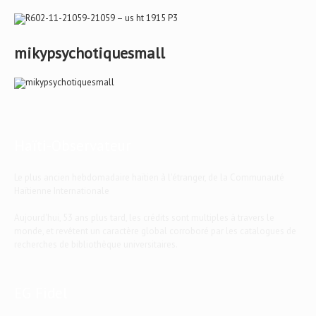
mikypsychotiquesmall
Haïti-Observateur
Le plus ancien hebdomadaire haïtien à l'étranger, de la Communauté
Haïtienne Internationale
Aujourd'hui, 53 ans plus tard, les crédits sont multiples à travers le
monde, et revêtent un caractère global corroboré par les catalogues de
recherches de bibliothèque universitaires.
EG Fidel