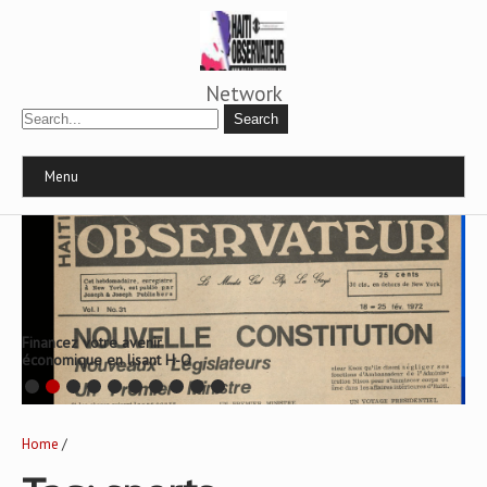
Network
Menu
Financez votre avenir
économique en lisant H-O
Home
/