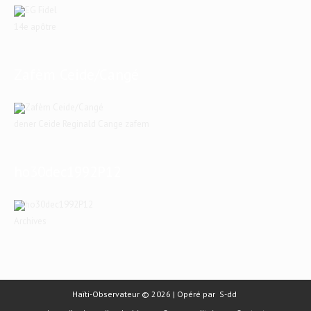
14e apôtre
Zafèm Ceide/Cangé
dener Ceide Reginald Cange zafem
ho30dec1992P12
Archives
Haïti-Observateur © 2026 | Opéré par
S-dd