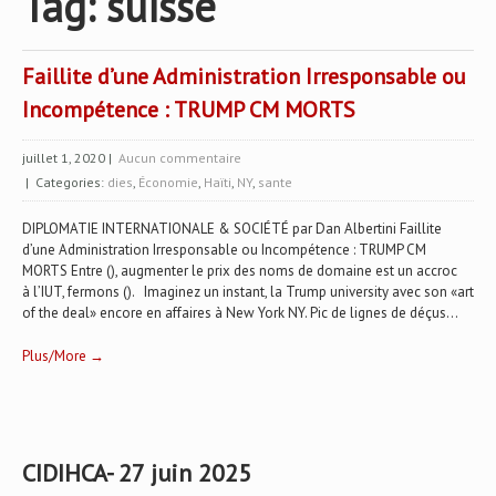
Tag: suisse
Faillite d’une Administration Irresponsable ou
Incompétence : TRUMP CM MORTS
juillet 1, 2020
|
Aucun commentaire
| Categories:
dies
,
Économie
,
Haïti
,
NY
,
sante
DIPLOMATIE INTERNATIONALE & SOCIÉTÉ par Dan Albertini Faillite
d’une Administration Irresponsable ou Incompétence : TRUMP CM
MORTS Entre (), augmenter le prix des noms de domaine est un accroc
à l’IUT, fermons (). Imaginez un instant, la Trump university avec son «art
of the deal» encore en affaires à New York NY. Pic de lignes de déçus...
Plus/More →
CIDIHCA- 27 juin 2025