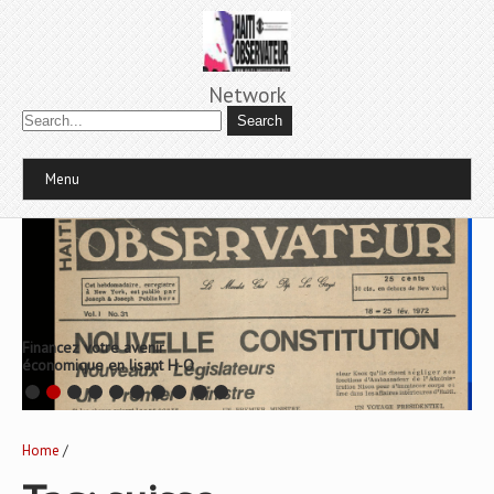
Network
Menu
Financez votre avenir
économique en lisant H-O
Home
/