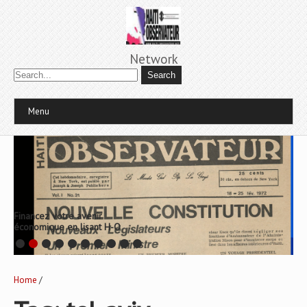
Network
Menu
Financez votre avenir
économique en lisant H-O
Home
/