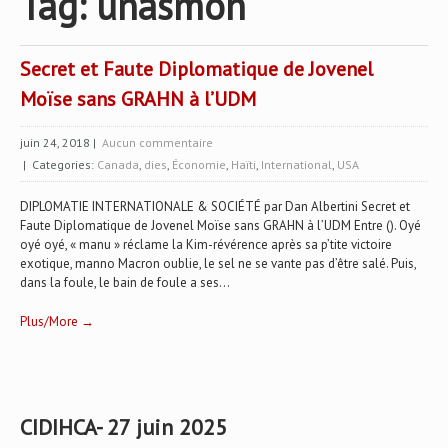
Tag: unasmoh
Secret et Faute Diplomatique de Jovenel
Moïse sans GRAHN à l’UDM
juin 24, 2018
|
Aucun commentaire
| Categories:
Canada
,
dies
,
Économie
,
Haïti
,
International
,
USA
DIPLOMATIE INTERNATIONALE & SOCIÉTÉ par Dan Albertini Secret et
Faute Diplomatique de Jovenel Moïse sans GRAHN à l’UDM Entre (). Oyé
oyé oyé, « manu » réclame la Kim-révérence après sa p’tite victoire
exotique, manno Macron oublie, le sel ne se vante pas d’être salé. Puis,
dans la foule, le bain de foule a ses...
Plus/More →
CIDIHCA- 27 juin 2025