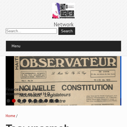
Network
Menu
Financez votre avenir
économique en lisant H-O
Home
/