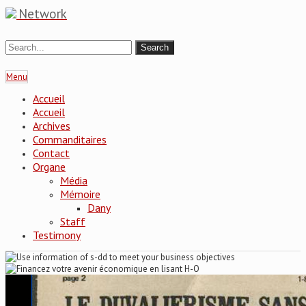
Network
Menu
Accueil
Accueil
Archives
Commanditaires
Contact
Organe
Média
Mémoire
Dany
Staff
Testimony