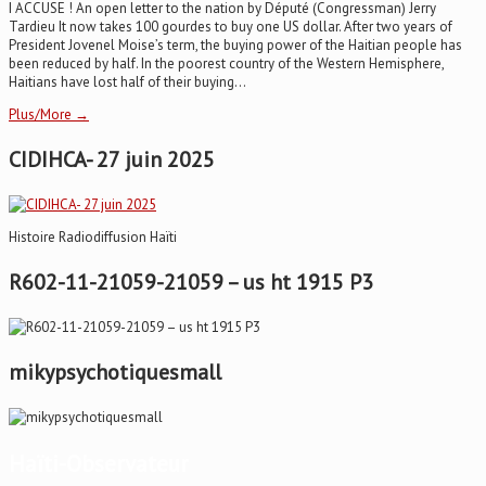
I ACCUSE ! An open letter to the nation by Député (Congressman) Jerry
Tardieu It now takes 100 gourdes to buy one US dollar. After two years of
President Jovenel Moise’s term, the buying power of the Haitian people has
been reduced by half. In the poorest country of the Western Hemisphere,
Haitians have lost half of their buying...
Plus/More →
CIDIHCA- 27 juin 2025
Histoire Radiodiffusion Haïti
R602-11-21059-21059 – us ht 1915 P3
mikypsychotiquesmall
Haïti-Observateur