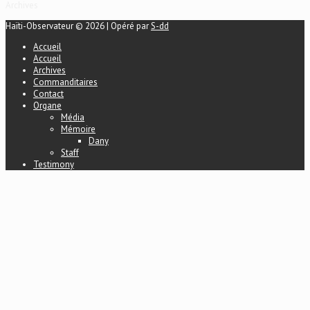
Archives
Haïti-Observateur © 2026 | Opéré par
S-dd
Accueil
Accueil
Archives
Commanditaires
Contact
Organe
Média
Mémoire
Dany
Staff
Testimony