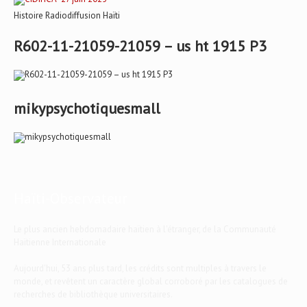
Histoire Radiodiffusion Haïti
R602-11-21059-21059 – us ht 1915 P3
mikypsychotiquesmall
Haïti-Observateur
Le plus ancien hebdomadaire haïtien à l'étranger, de la Communauté
Haïtienne Internationale
Aujourd'hui, 53 ans plus tard, les crédits sont multiples à travers le
monde, et revêtent un caractère global corroboré par les catalogues de
recherches de bibliothèque universitaires.