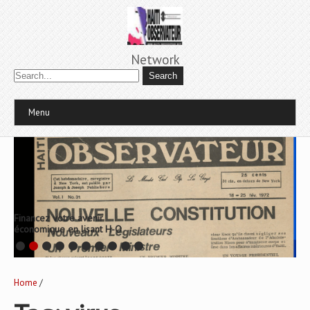
Network
Menu
Financez votre avenir
économique en lisant H-O
Home
/