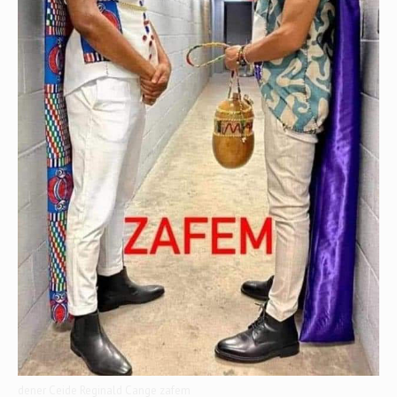
dener Ceide Reginald Cange zafem