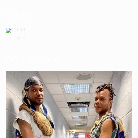
EG Fidel
14e apôtre
Zafèm Ceide/Cangé