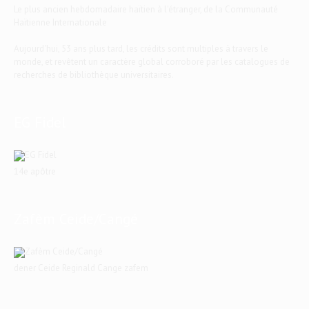
Le plus ancien hebdomadaire haïtien à l'étranger, de la Communauté
Haïtienne Internationale
Aujourd'hui, 53 ans plus tard, les crédits sont multiples à travers le
monde, et revêtent un caractère global corroboré par les catalogues de
recherches de bibliothèque universitaires.
EG Fidel
14e apôtre
Zafèm Ceide/Cangé
dener Ceide Reginald Cange zafem