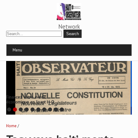
Network
Menu
Financez votre avenir
économique en lisant H-O
Home
/