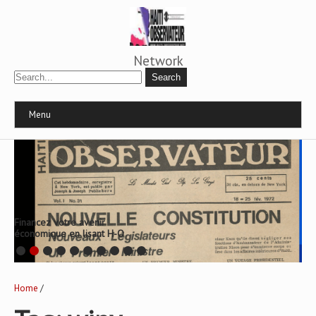
Network
Menu
Financez votre avenir
économique en lisant H-O
Home
/