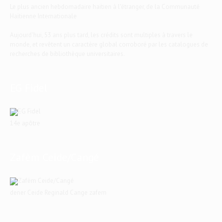
Le plus ancien hebdomadaire haïtien à l'étranger, de la Communauté
Haïtienne Internationale
Aujourd'hui, 53 ans plus tard, les crédits sont multiples à travers le
monde, et revêtent un caractère global corroboré par les catalogues de
recherches de bibliothèque universitaires.
EG Fidel
14e apôtre
Zafèm Ceide/Cangé
dener Ceide Reginald Cange zafem