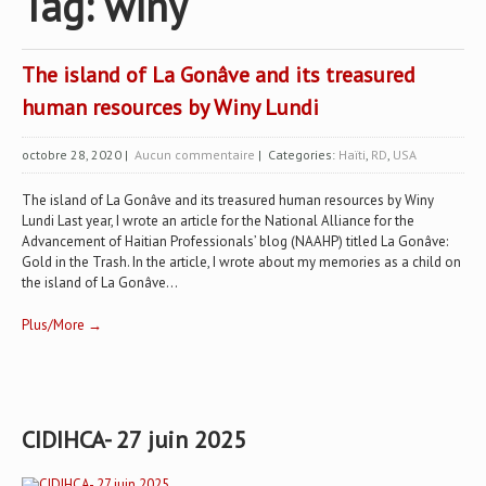
Tag: winy
The island of La Gonâve and its treasured
human resources by Winy Lundi
octobre 28, 2020
|
Aucun commentaire
| Categories:
Haïti
,
RD
,
USA
The island of La Gonâve and its treasured human resources by Winy
Lundi Last year, I wrote an article for the National Alliance for the
Advancement of Haitian Professionals’ blog (NAAHP) titled La Gonâve:
Gold in the Trash. In the article, I wrote about my memories as a child on
the island of La Gonâve...
Plus/More →
CIDIHCA- 27 juin 2025