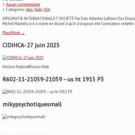
|
Aucun commentaire
| Categories:
dies
,
Haïti
,
USA
DIPLOMATIE INTERNATIONAL ET SOCIÉTÉ Par Dan Albertini L’affaire Des Étrangers
Michel Martelly a-t-il menti en disant à qu’il a toujours été l’animateur vedet
Plus/More →
CIDIHCA- 27 juin 2025
Histoire Radiodiffusion Haïti
R602-11-21059-21059 – us ht 1915 P3
mikypsychotiquesmall
Haïti-Observateur