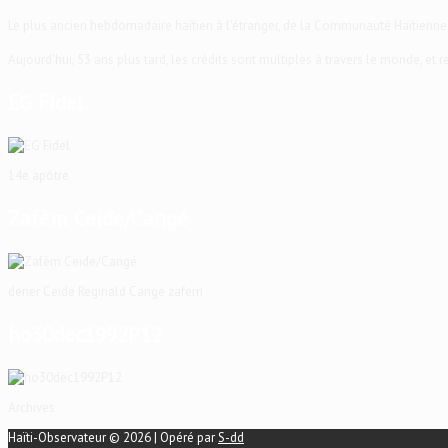
Le plus ancien hebdomadaire haïtien à l'étranger, de la Communauté Haïtienne
Aujourd'hui, 53 ans plus tard, les crédits sont multiples à travers le monde, et
EG Fidel
14e apôtre
Zafèm Ceide/Cangé
dener Ceide Reginald Cange zafem
ho30dec1992P12
Archives
Haïti-Observateur © 2026 | Opéré par
S-dd