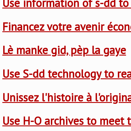
Use information of s-dd to
Financez votre avenir éco
Lè manke gid, pèp la gaye
Use S-dd technology to re
Unissez l'histoire à l'origi
Use H-O archives to meet t