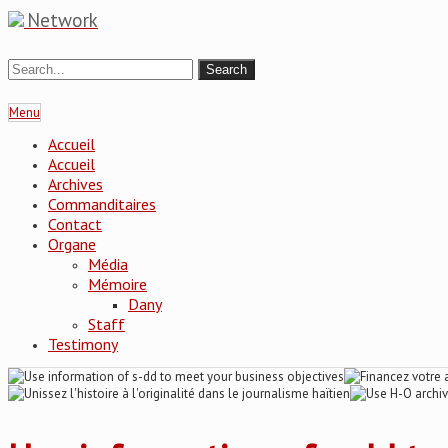
Network
Menu
Accueil
Accueil
Archives
Commanditaires
Contact
Organe
Média
Mémoire
Dany
Staff
Testimony