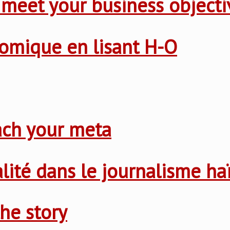
 meet your business objecti
nomique en lisant H-O
ach your meta
nalité dans le journalisme ha
he story