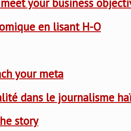
 meet your business objecti
nomique en lisant H-O
ach your meta
nalité dans le journalisme ha
he story