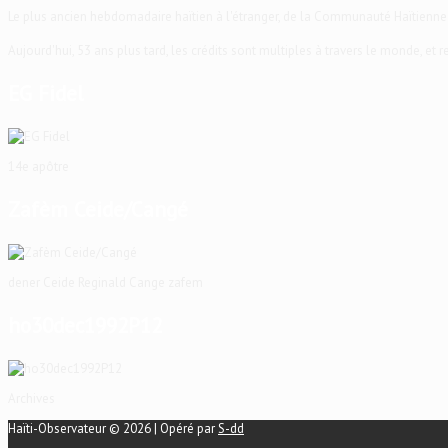
Le plus ancien hebdomadaire haïtien à l'étranger, de la Communauté Haïtienne
Aujourd'hui, 53 ans plus tard, les crédits sont multiples à travers le monde, et
EG Fidel
14e apôtre
Zafèm Ceide/Cangé
dener Ceide Reginald Cange zafem
ho30dec1992P12
Archives
Haïti-Observateur © 2026 | Opéré par
S-dd