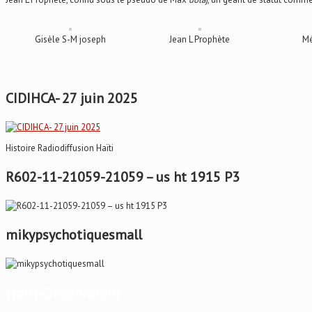
Gisèle S-M joseph
Jean L Prophète
Mé
CIDIHCA- 27 juin 2025
Histoire Radiodiffusion Haïti
R602-11-21059-21059 – us ht 1915 P3
mikypsychotiquesmall
Haïti-Observateur