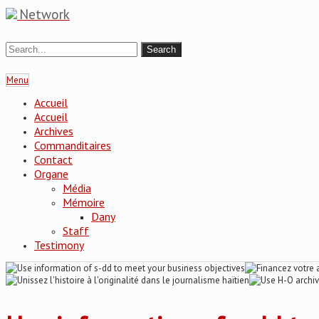
Network
Menu
Accueil
Accueil
Archives
Commanditaires
Contact
Organe
Média
Mémoire
Dany
Staff
Testimony