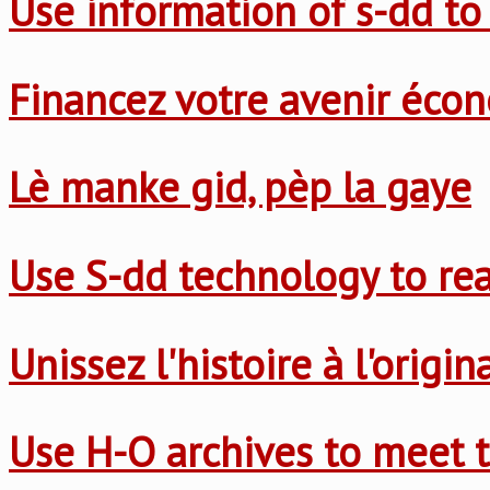
Use information of s-dd to
Financez votre avenir éco
Lè manke gid, pèp la gaye
Use S-dd technology to re
Unissez l'histoire à l'origi
Use H-O archives to meet t