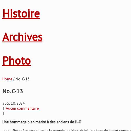
Histoire
Archives
Photo
Home
/ No. C-13
No. C-13
août 10, 2024
|
Aucun commentaire
|
Une hommage bien mérité à des anciens de H-O
Jean L Prophète, connu sous le pseudo de Max
dolaj
, un géant de statut comme 