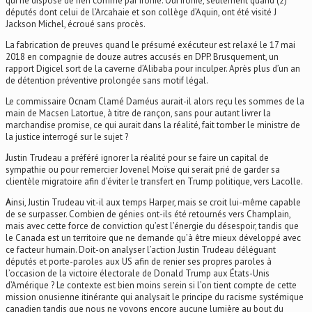
qui ne dispose de rien comme par ironie. Oui ironie, seulement quand (2)
députés dont celui de l’Arcahaie et son collège d’Aquin, ont été visité J
Jackson Michel, écroué sans procès.
La fabrication de preuves quand le présumé exécuteur est relaxé le 17 mai
2018 en compagnie de douze autres accusés en DPP. Brusquement, un
rapport Digicel sort de la caverne d’Alibaba pour inculper. Après plus d’un an
de détention préventive prolongée sans motif légal.
Le commissaire Ocnam Clamé Daméus aurait-il alors reçu les sommes de la
main de Macsen Latortue, à titre de rançon, sans pour autant livrer la
marchandise promise, ce qui aurait dans la réalité, fait tomber le ministre de
la justice interrogé sur le sujet ?
J
ustin Trudeau a préféré ignorer la réalité pour se faire un capital de
sympathie ou pour remercier Jovenel Moïse qui serait prié de garder sa
clientèle migratoire afin d’éviter le transfert en Trump politique, vers Lacolle.
A
insi, Justin Trudeau vit-il aux temps Harper, mais se croit lui-même capable
de se surpasser. Combien de génies ont-ils été retournés vers Champlain,
mais avec cette force de conviction qu’est l’énergie du désespoir, tandis que
le Canada est un territoire que ne demande qu’à être mieux développé avec
ce facteur humain. Doit-on analyser l’action Justin Trudeau déléguant
députés et porte-paroles aux US afin de renier ses propres paroles à
l’occasion de la victoire électorale de Donald Trump aux États-Unis
d’Amérique ? Le contexte est bien moins serein si l’on tient compte de cette
mission onusienne itinérante qui analysait le principe du racisme systémique
canadien tandis que nous ne voyons encore aucune lumière au bout du