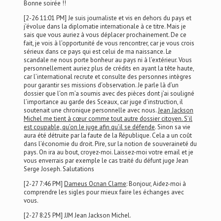
Bonne soirée !!
[2-26 11:01 PM] Je suis journaliste et vis en dehors du pays et
j’évolue dans la diplomatie internationale à ce titre. Mais je
sais que vous auriez à vous déplacer prochainement. De ce
fait, je vois à l’opportunité de vous rencontrer, car je vous crois
sérieux dans ce pays qui est celui de ma naissance. Le
scandale ne nous porte bonheur au pays ni à l’extérieur. Vous
personnellement auriez plus de crédits en ayant la tête haute,
car l’international recrute et consulte des personnes intègres
pour garantir ses missions d’observation. Je parle là d’un
dossier que l’on m’a soumis avec des pièces dont j’ai souligné
l’importance au garde des Sceaux, car juge d’instruction, il
soutenait une chronique personnelle avec nous.
Jean Jackson
Michel me tient à cœur comme tout autre dossier citoyen. S’il
est coupable, qu’on le juge afin qu’il se défende
. Sinon sa vie
aura été détruite par la faute de la République. Cela a un coût
dans l’économie du droit. Pire, sur la notion de souveraineté du
pays. On ira au bout, croyez-moi. Laissez-moi votre email et je
vous enverrais par exemple le cas traité du défunt juge Jean
Serge Joseph. Salutations
[2-27 7:46 PM]
Dameus Ocnan Clame
: Bonjour, Aidez-moi à
comprendre les sigles pour mieux faire les échanges avec
vous.
[2-27 8:25 PM] JJM Jean Jackson Michel.