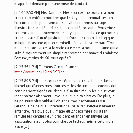
m’appeler demain pour une prise de contact.
[2-14 12:50 PM] Me. Dameus. Mes sources me portent à bien
croire et bientôt démontrer que le doyen du tribunal civil en
l’occurrence le juge Bernard Sainvil aurait remis au juge
d’instruction, me Paul René, le dossier Petrocaribe. Vous étiez
commissaire du gouvernement il y a peu de cela, ce qui porte à
croire l’issue d’un réquisitoire d’informer existant. La logique
indique alors une option criminelle émise de votre part. D’où
ma question: est-ce là la vraie cause de la note de blâme qui a
suivi éloquemment un simple rapport de confiance du ministre
Fortuné, moins de 60 jours après ?
[2-25 5:31 PM]
Dameus Ocnan Clame
:
https://youtu.be/4SioN0rSOeg
[2-25 8:28 PM] si ce courage s’étendait au cas de Jean Jackson
Michel qui d’après mes sources et les documents obtenus dont
certains sont signés au-dessus d’un titre républicain que vous
reconnaîtrez aisément, j’avoue que je dirais bravo. De plus, je
ne pourrais plus publier l’objet de mes découvertes sur
l’étendue de ce que l’international ni la République n’aimerait
entendre. Pas plus que l’image du 27 décembre qui a fait
remuer les cendres d’un président étranger, en janvier. Les
associations iront plus loin chez le lecteur, même celui non
avisé […]