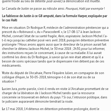
guerre froide au lieu de détente
post-soviet
, la dénonciation est muette.
Le Canada de Justin se passe au ridicule ainsi.
Pourquoi, Haïti par exemple
!
La faiblesse de Justin à ce
G8 amputé, dans la formule Harper, expliquée par
le cas Haïti
Mise en situation. Dr Rodrigue R, médecin de l’administration pénitencier qui a
prescrit du « Robinaxol », du « ParacodenK », le 17-08-17 à Jean Jackson
Michel, connait l’état de sa santé fragile,
Rein, respiratoire.
Jackson Michel l’a-
t-il reçu jusqu’au cathéter posé vers avril 2018, puisqu’en détention préventive
prolongée ? Nous avons appris aussi que le directeur de la prison aurait fait
chercher le détenu Jackson Michel, le 30 mai 2018 ; 2h30, pour lui informer,
des instructions reçues le concernant, à cause de sa maladie. Il lui aurait
confirmé les dires du Dr Rodrigue, à savoir qu’un rein était atteint et qu’il a
besoin de soins spéciaux tandis que le dispensaire n’en détient pas de ces
médicaments.
V
isite du député de l’Arcahaie, Pierre Féquière Julien, en compagnie de son
collègue d’Aquin, le 30-05-2018, témoigne-t-il de son état ou de sa
situation ?
L
ucien Jura, porte-parole, s’est-il rendu en visite à l’Arcahaie promettant de se
charger de la libération de J Jackson Michel tandis que la ressource
concernée se trouverait en dehors du pays ? Si oui, l’intrusion politique, dans
le judiciaire auparavant dénoncée tiendrait la route.
L
e 17 mai 2018, 14 détenus en détention préventive prolongée, dont le