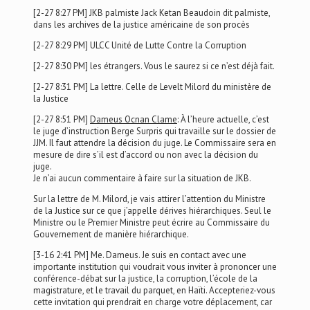
[2-27 8:27 PM] JKB palmiste Jack Ketan Beaudoin dit palmiste,
dans les archives de la justice américaine de son procès
[2-27 8:29 PM] ULCC Unité de Lutte Contre la Corruption
[2-27 8:30 PM] les étrangers. Vous le saurez si ce n’est déjà fait.
[2-27 8:31 PM] La lettre. Celle de Levelt Milord du ministère de
la Justice
[2-27 8:51 PM]
Dameus Ocnan Clame
: À l’heure actuelle, c’est
le juge d’instruction Berge Surpris qui travaille sur le dossier de
JJM. Il faut attendre la décision du juge. Le Commissaire sera en
mesure de dire s’il est d’accord ou non avec la décision du
juge.
Je n’ai aucun commentaire à faire sur la situation de JKB.
Sur la lettre de M. Milord, je vais attirer l’attention du Ministre
de la Justice sur ce que j’appelle dérives hiérarchiques. Seul le
Ministre ou le Premier Ministre peut écrire au Commissaire du
Gouvernement de manière hiérarchique.
[3-16 2:41 PM] Me. Dameus. Je suis en contact avec une
importante institution qui voudrait vous inviter à prononcer une
conférence-débat sur la justice, la corruption, l’école de la
magistrature, et le travail du parquet, en Haïti. Accepteriez-vous
cette invitation qui prendrait en charge votre déplacement, car