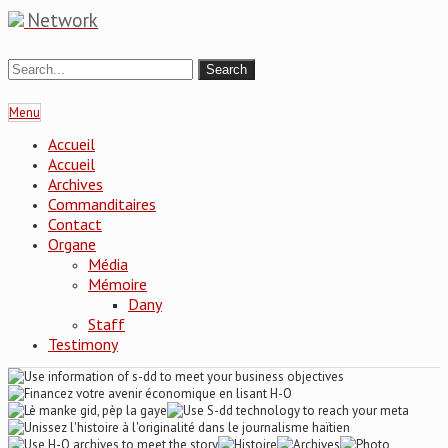
Network
Menu
Accueil
Accueil
Archives
Commanditaires
Contact
Organe
Média
Mémoire
Dany
Staff
Testimony