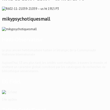
mikypsychotiquesmall
Haïti-Observateur
Le plus ancien hebdomadaire haïtien à l'étranger, de la Communauté
Haïtienne Internationale
Aujourd'hui, 53 ans plus tard, les crédits sont multiples à travers le monde, et
revêtent un caractère global corroboré par les catalogues de recherches de
bibliothèque universitaires.
EG Fidel
14e apôtre