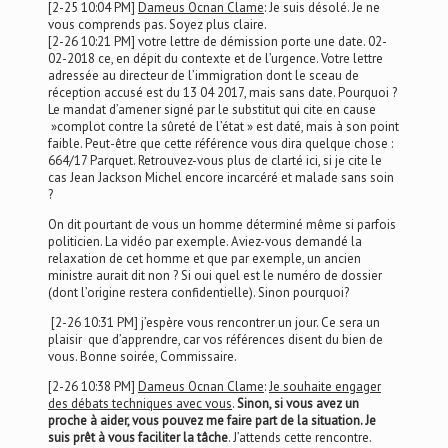
[2-25 10:04 PM]
Dameus Ocnan Clame
: Je suis désolé. Je ne
vous comprends pas. Soyez plus claire.
[2-26 10:21 PM] votre lettre de démission porte une date. 02-
02-2018 ce, en dépit du contexte et de l’urgence. Votre lettre
adressée au directeur de l’immigration dont le sceau de
réception accusé est du 13 04 2017, mais sans date. Pourquoi ?
Le mandat d’amener signé par le substitut qui cite en cause
»complot contre la sûreté de l’état » est daté, mais à son point
faible. Peut-être que cette référence vous dira quelque chose :
664/17 Parquet. Retrouvez-vous plus de clarté ici, si je cite le
cas Jean Jackson Michel encore incarcéré et malade sans soin
?
On dit pourtant de vous un homme déterminé même si parfois
politicien. La vidéo par exemple. Aviez-vous demandé la
relaxation de cet homme et que par exemple, un ancien
ministre aurait dit non ? Si oui quel est le numéro de dossier
(dont l’origine restera confidentielle). Sinon pourquoi?
[2-26 10:31 PM] j’espère vous rencontrer un jour. Ce sera un
plaisir que d’apprendre, car vos références disent du bien de
vous. Bonne soirée, Commissaire.
[2-26 10:38 PM]
Dameus Ocnan Clame
:
Je souhaite engager
des débats techniques avec vous
.
Sinon, si vous avez un
proche à aider, vous pouvez me faire part de la situation. Je
suis prêt à vous faciliter la tâche
. J’attends cette rencontre.