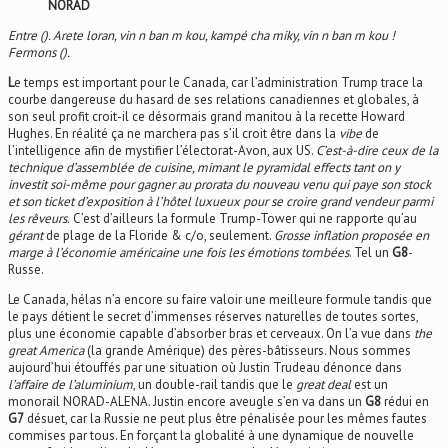
NORAD
Entre ().
Arete loran, vin n ban m kou, kampé cha miky, vin n ban m kou !
Fermons ().
L
e temps est important pour le Canada, car l’administration Trump trace la
courbe dangereuse du hasard de ses relations canadiennes et globales, à
son seul profit croit-il ce désormais grand manitou à la recette Howard
Hughes. En réalité ça ne marchera pas s’il croit être dans la
vibe
de
l’intelligence afin de mystifier l’électorat-Avon, aux US.
C’est-à-dire ceux de la
technique d’assemblée de cuisine, mimant le pyramidal effects tant on y
investit soi-même pour gagner au prorata du nouveau venu qui paye son stock
et son ticket d’exposition à l’hôtel luxueux pour se croire grand vendeur parmi
les rêveurs.
C’est d’ailleurs la formule Trump-Tower qui ne rapporte qu’au
gérant
de plage de la Floride & c/o, seulement.
Grosse inflation proposée en
marge à l’économie américaine une fois les émotions tombées
. Tel un
G8
-
Russe.
Le Canada, hélas n’a encore su faire valoir une meilleure formule tandis que
le pays détient le secret d’immenses réserves naturelles de toutes sortes,
plus une économie capable d’absorber bras et cerveaux. On l’a vue dans
the
great America
(la grande Amérique) des pères-bâtisseurs. Nous sommes
aujourd’hui étouffés par une situation où Justin Trudeau dénonce dans
l’affaire de l’aluminium
, un double-rail tandis que le
great deal
est un
monorail NORAD-ALENA. Justin encore aveugle s’en va dans un
G8
rédui en
G7
désuet, car la Russie ne peut plus être pénalisée pour les mêmes fautes
commises par tous. En forçant la globalité à une dynamique de nouvelle