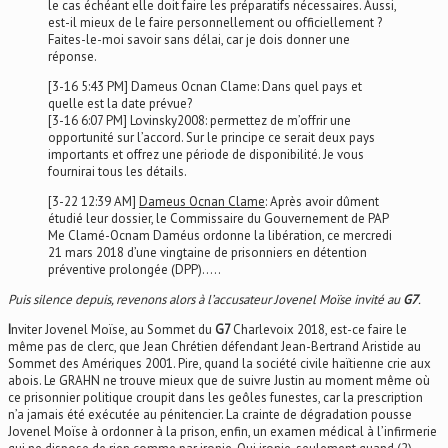
le cas échéant elle doit faire les préparatifs nécessaires. Aussi,
est-il mieux de le faire personnellement ou officiellement ?
Faites-le-moi savoir sans délai, car je dois donner une
réponse.
[3-16 5:43 PM] Dameus Ocnan Clame: Dans quel pays et
quelle est la date prévue?
[3-16 6:07 PM] Lovinsky2008: permettez de m’offrir une
opportunité sur l’accord. Sur le principe ce serait deux pays
importants et offrez une période de disponibilité. Je vous
fournirai tous les détails.
[3-22 12:39 AM]
Dameus Ocnan Clame
: Après avoir dûment
étudié leur dossier, le Commissaire du Gouvernement de PAP
Me Clamé-Ocnam Daméus ordonne la libération, ce mercredi
21 mars 2018 d’une vingtaine de prisonniers en détention
préventive prolongée (DPP)…..
Puis silence depuis, revenons alors à l’accusateur Jovenel Moïse invité au
G7
.
I
nviter Jovenel Moïse, au Sommet du
G7
Charlevoix 2018, est-ce faire le
même pas de clerc, que Jean Chrétien défendant Jean-Bertrand Aristide au
Sommet des Amériques 2001. Pire, quand la société civile haïtienne crie aux
abois. Le GRAHN ne trouve mieux que de suivre Justin au moment même où
ce prisonnier politique croupit dans les geôles funestes, car la prescription
n’a jamais été exécutée au pénitencier. La crainte de dégradation pousse
Jovenel Moïse à ordonner à la prison, enfin, un examen médical à l’infirmerie