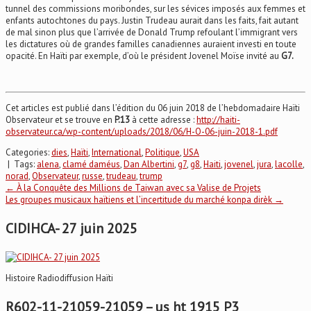
tunnel des commissions moribondes, sur les sévices imposés aux femmes et
enfants autochtones du pays. Justin Trudeau aurait dans les faits, fait autant
de mal sinon plus que l’arrivée de Donald Trump refoulant l’immigrant vers
les dictatures où de grandes familles canadiennes auraient investi en toute
opacité. En Haïti par exemple, d’où le président Jovenel Moïse invité au
G7.
Cet articles est publié dans l’édition du 06 juin 2018 de l’hebdomadaire Haïti
Observateur et se trouve en
P.13
à cette adresse :
http://haiti-
observateur.ca/wp-content/uploads/2018/06/H-O-06-juin-2018-1.pdf
Categories:
dies
,
Haïti
,
International
,
Politique
,
USA
| Tags:
alena
,
clamé daméus
,
Dan Albertini
,
g7
,
g8
,
Haiti
,
jovenel
,
jura
,
lacolle
,
norad
,
Observateur
,
russe
,
trudeau
,
trump
Post
←
À la Conquête des Millions de Taiwan avec sa Valise de Projets
Les groupes musicaux haïtiens et l’incertitude du marché konpa dirèk
→
navigation
CIDIHCA- 27 juin 2025
Histoire Radiodiffusion Haïti
R602-11-21059-21059 – us ht 1915 P3