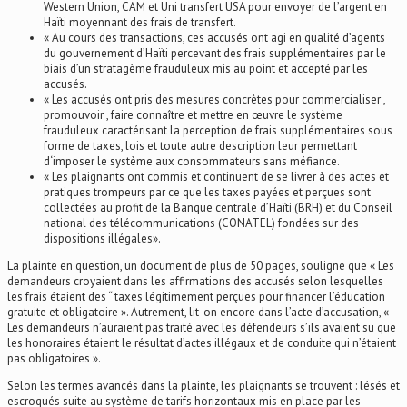
Western Union, CAM et Uni transfert USA pour envoyer de l’argent en
Haïti moyennant des frais de transfert.
« Au cours des transactions, ces accusés ont agi en qualité d’agents
du gouvernement d’Haïti percevant des frais supplémentaires par le
biais d’un stratagème frauduleux mis au point et accepté par les
accusés.
« Les accusés ont pris des mesures concrètes pour commercialiser ,
promouvoir , faire connaître et mettre en œuvre le système
frauduleux caractérisant la perception de frais supplémentaires sous
forme de taxes, lois et toute autre description leur permettant
d‘imposer le système aux consommateurs sans méfiance.
« Les plaignants ont commis et continuent de se livrer à des actes et
pratiques trompeurs par ce que les taxes payées et perçues sont
collectées au profit de la Banque centrale d’Haïti (BRH) et du Conseil
national des télécommunications (CONATEL) fondées sur des
dispositions illégales».
La plainte en question, un document de plus de 50 pages, souligne que « Les
demandeurs croyaient dans les affirmations des accusés selon lesquelles
les frais étaient des “ taxes légitimement perçues pour financer l’éducation
gratuite et obligatoire ». Autrement, lit-on encore dans l’acte d’accusation, «
Les demandeurs n’auraient pas traité avec les défendeurs s’ils avaient su que
les honoraires étaient le résultat d’actes illégaux et de conduite qui n’étaient
pas obligatoires ».
Selon les termes avancés dans la plainte, les plaignants se trouvent : lésés et
escroqués suite au système de tarifs horizontaux mis en place par les