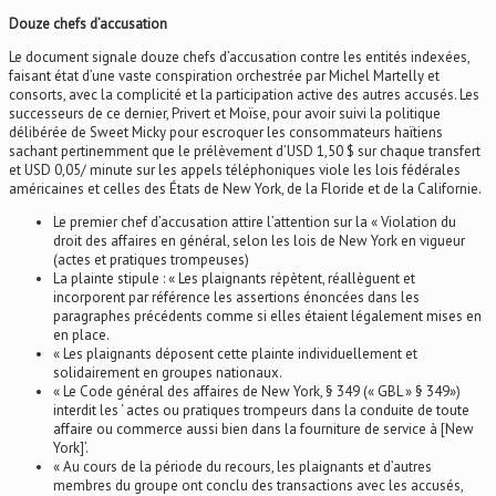
Douze chefs d’accusation
Le document signale douze chefs d’accusation contre les entités indexées,
faisant état d’une vaste conspiration orchestrée par Michel Martelly et
consorts, avec la complicité et la participation active des autres accusés. Les
successeurs de ce dernier, Privert et Moïse, pour avoir suivi la politique
délibérée de Sweet Micky pour escroquer les consommateurs haïtiens
sachant pertinemment que le prélèvement d’USD 1,50 $ sur chaque transfert
et USD 0,05/ minute sur les appels téléphoniques viole les lois fédérales
américaines et celles des États de New York, de la Floride et de la Californie.
Le premier chef d’accusation attire l’attention sur la « Violation du
droit des affaires en général, selon les lois de New York en vigueur
(actes et pratiques trompeuses)
La plainte stipule : « Les plaignants répètent, réallèguent et
incorporent par référence les assertions énoncées dans les
paragraphes précédents comme si elles étaient légalement mises en
en place.
« Les plaignants déposent cette plainte individuellement et
solidairement en groupes nationaux.
« Le Code général des affaires de New York, § 349 (« GBL » § 349»)
interdit les ‘ actes ou pratiques trompeurs dans la conduite de toute
affaire ou commerce aussi bien dans la fourniture de service à [New
York]’.
« Au cours de la période du recours, les plaignants et d’autres
membres du groupe ont conclu des transactions avec les accusés,