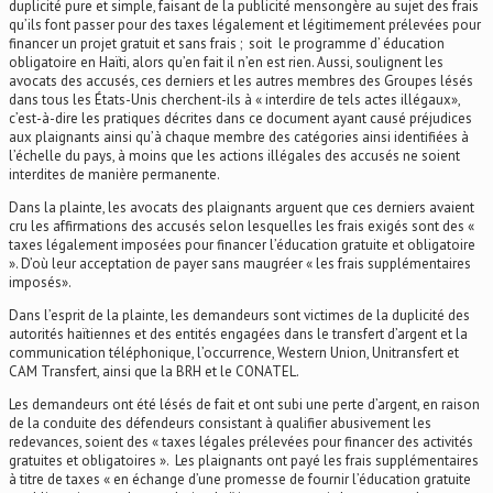
duplicité pure et simple, faisant de la publicité mensongère au sujet des frais
qu’ils font passer pour des taxes légalement et légitimement prélevées pour
financer un projet gratuit et sans frais ; soit le programme d’ éducation
obligatoire en Haïti, alors qu’en fait il n’en est rien. Aussi, soulignent les
avocats des accusés, ces derniers et les autres membres des Groupes lésés
dans tous les États-Unis cherchent-ils à « interdire de tels actes illégaux»,
c’est-à-dire les pratiques décrites dans ce document ayant causé préjudices
aux plaignants ainsi qu’à chaque membre des catégories ainsi identifiées à
l’échelle du pays, à moins que les actions illégales des accusés ne soient
interdites de manière permanente.
Dans la plainte, les avocats des plaignants arguent que ces derniers avaient
cru les affirmations des accusés selon lesquelles les frais exigés sont des «
taxes légalement imposées pour financer l’éducation gratuite et obligatoire
». D’où leur acceptation de payer sans maugréer « les frais supplémentaires
imposés».
Dans l’esprit de la plainte, les demandeurs sont victimes de la duplicité des
autorités haïtiennes et des entités engagées dans le transfert d’argent et la
communication téléphonique, l’occurrence, Western Union, Unitransfert et
CAM Transfert, ainsi que la BRH et le CONATEL.
Les demandeurs ont été lésés de fait et ont subi une perte d’argent, en raison
de la conduite des défendeurs consistant à qualifier abusivement les
redevances, soient des « taxes légales prélevées pour financer des activités
gratuites et obligatoires ». Les plaignants ont payé les frais supplémentaires
à titre de taxes « en échange d’une promesse de fournir l’éducation gratuite