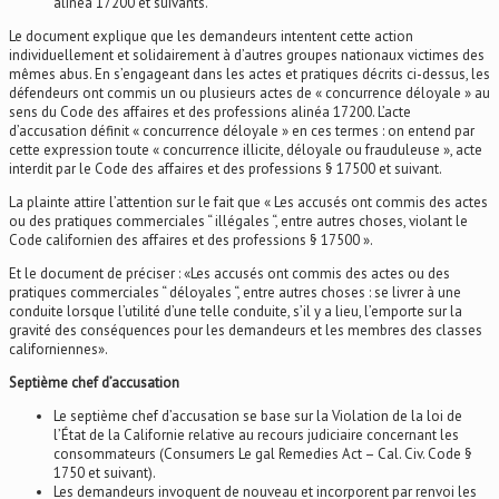
alinéa 17200 et suivants.
Le document explique que les demandeurs intentent cette action
individuellement et solidairement à d’autres groupes nationaux victimes des
mêmes abus. En s’engageant dans les actes et pratiques décrits ci-dessus, les
défendeurs ont commis un ou plusieurs actes de « concurrence déloyale » au
sens du Code des affaires et des professions alinéa 17200. L’acte
d’accusation définit « concurrence déloyale » en ces termes : on entend par
cette expression toute « concurrence illicite, déloyale ou frauduleuse », acte
interdit par le Code des affaires et des professions § 17500 et suivant.
La plainte attire l’attention sur le fait que « Les accusés ont commis des actes
ou des pratiques commerciales “ illégales “, entre autres choses, violant le
Code californien des affaires et des professions § 17500 ».
Et le document de préciser : «Les accusés ont commis des actes ou des
pratiques commerciales “ déloyales “, entre autres choses : se livrer à une
conduite lorsque l’utilité d’une telle conduite, s’il y a lieu, l’emporte sur la
gravité des conséquences pour les demandeurs et les membres des classes
californiennes».
Septième chef d’accusation
Le septième chef d’accusation se base sur la Violation de la loi de
l’État de la Californie relative au recours judiciaire concernant les
consommateurs (Consumers Le gal Remedies Act – Cal. Civ. Code §
1750 et suivant).
Les demandeurs invoquent de nouveau et incorporent par renvoi les