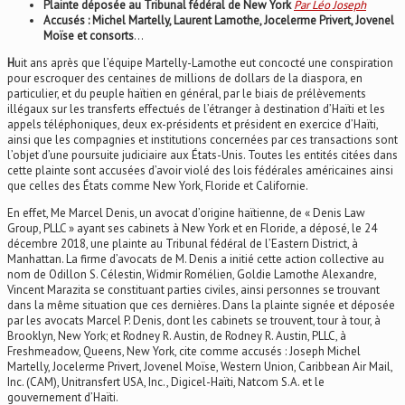
Plainte déposée au Tribunal fédéral de New York
Par Léo Joseph
Accusés : Michel Martelly, Laurent Lamothe, Jocelerme Privert, Jovenel
Moïse et consorts
…
H
uit ans après que l’équipe Martelly-Lamothe eut concocté une conspiration
pour escroquer des centaines de millions de dollars de la diaspora, en
particulier, et du peuple haïtien en général, par le biais de prélèvements
illégaux sur les transferts effectués de l’étranger à destination d’Haïti et les
appels téléphoniques, deux ex-présidents et président en exercice d’Haïti,
ainsi que les compagnies et institutions concernées par ces transactions sont
l’objet d’une poursuite judiciaire aux États-Unis. Toutes les entités citées dans
cette plainte sont accusées d’avoir violé des lois fédérales américaines ainsi
que celles des États comme New York, Floride et Californie.
En effet, Me Marcel Denis, un avocat d’origine haïtienne, de « Denis Law
Group, PLLC » ayant ses cabinets à New York et en Floride, a déposé, le 24
décembre 2018, une plainte au Tribunal fédéral de l’Eastern District, à
Manhattan. La firme d’avocats de M. Denis a initié cette action collective au
nom de Odillon S. Célestin, Widmir Romélien, Goldie Lamothe Alexandre,
Vincent Marazita se constituant parties civiles, ainsi personnes se trouvant
dans la même situation que ces dernières. Dans la plainte signée et déposée
par les avocats Marcel P. Denis, dont les cabinets se trouvent, tour à tour, à
Brooklyn, New York; et Rodney R. Austin, de Rodney R. Austin, PLLC, à
Freshmeadow, Queens, New York, cite comme accusés : Joseph Michel
Martelly, Jocelerme Privert, Jovenel Moïse, Western Union, Caribbean Air Mail,
Inc. (CAM), Unitransfert USA, Inc., Digicel-Haïti, Natcom S.A. et le
gouvernement d’Haïti.