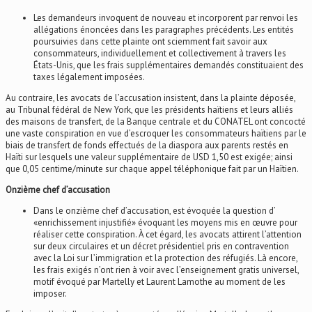
Les demandeurs invoquent de nouveau et incorporent par renvoi les
allégations énoncées dans les paragraphes précédents. Les entités
poursuivies dans cette plainte ont sciemment fait savoir aux
consommateurs, individuellement et collectivement à travers les
États-Unis, que les frais supplémentaires demandés constituaient des
taxes légalement imposées.
Au contraire, les avocats de l’accusation insistent, dans la plainte déposée,
au Tribunal fédéral de New York, que les présidents haïtiens et leurs alliés
des maisons de transfert, de la Banque centrale et du CONATEL ont concocté
une vaste conspiration en vue d’escroquer les consommateurs haïtiens par le
biais de transfert de fonds effectués de la diaspora aux parents restés en
Haïti sur lesquels une valeur supplémentaire de USD 1,50 est exigée; ainsi
que 0,05 centime/minute sur chaque appel téléphonique fait par un Haïtien.
Onzième chef d’accusation
Dans le onzième chef d’accusation, est évoquée la question d’
«enrichissement injustifié» évoquant les moyens mis en œuvre pour
réaliser cette conspiration. À cet égard, les avocats attirent l’attention
sur deux circulaires et un décret présidentiel pris en contravention
avec la Loi sur l’immigration et la protection des réfugiés. Là encore,
les frais exigés n’ont rien à voir avec l’enseignement gratis universel,
motif évoqué par Martelly et Laurent Lamothe au moment de les
imposer.