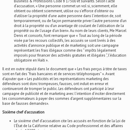
Business & Professions Code § 17500 et suivants. Selon l’acte
d’accusation, « Une personne commet un vol si, sciemment, elle
obtient ou obtient sciemment, utilise ou s’efforce d’obtenir ou
d’utiliser la propriété d’une autre personne dans l’intention de, soit
temporairement, ou de façon permanente priver l’autre personne d’un
droit à la propriété ou d’un avantage dé coulant de l’utilisation de la
propriété ou de l’usage d’un bien». Au nom de leurs clients, Me Marcel
Denis et consorts, font remarquer que « Tout au long de la période
visée par les recours collectifs, les accusés se sont livrés à des
activités d’annonce publique et de marketing; soit une campagne
représentant les frais illégaux comme des “ impôts légalement
imposés pour financer des activités gratuites et illégales “, l’éducation
obligatoire en Haïti ».
Il est en outre stipulé dans le document que « Les frais perçus à titre de taxes
sont en fait des “frais bancaires et de services téléphoniques” ». Avant
d’ajouter que « Les publicités et les représentations marketing des
défendeurs sont donc trompeuses, fausses, ont induit en erreur et
continueront de tromper le public. Les défendeurs ont participé à leur
campagne de publicité et de marketing avec l’intention d’inciter directement
les consommateurs à payer des sommes d’argent supplémentaires sur la
base de fausses demandes».
Sixième chef d’accusation
Le sixième chef d’accusation cite les accusés en fonction de la Loi de
l’État de la Californie relative au Code professionnel et des affaires