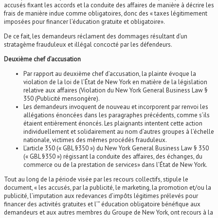
accusés fixant les accords et la conduite des affaires de manière à décrire les
frais de manière indue comme obligatoires, donc des « taxes légitimement
imposées pour financer l’éducation gratuite et obligatoire».
De ce fait, les demandeurs réclament des dommages résultant d’un
stratagème frauduleux et illégal concocté par les défendeurs.
Deuxième chef d’accusation
Par rapport au deuxième chef d’accusation, la plainte évoque la
violation de la loi de l’État de New York en matière de la législation
relative aux affaires (Violation du New York General Business Law §
350 (Publicité mensongère).
Les demandeurs invoquent de nouveau et incorporent par renvoi les
allégations énoncées dans les paragraphes précédents, comme s’ils
étaient entièrement énoncés. Les plaignants intentent cette action
individuellement et solidairement au nom d’autres groupes à l’échelle
nationale, victimes des mêmes procédés frauduleux.
L’article 350 (« GBL §350 ») du New York General Business Law § 350
(« GBL §350 ») régissant la conduite des affaires, des échanges, du
commerce ou de la prestation de services» dans l’État de New York.
Tout au long de la période visée par les recours collectifs, stipule le
document, « les accusés, par la publicité, le marketing, la promotion et/ou la
publicité, l’imputation aux redevances d’impôts légitimes prélevés pour
financer des activités gratuites et l’” éducation obligatoire bénéfique aux
demandeurs et aux autres membres du Groupe de New York, ont recours à la