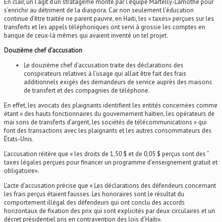
En clair, un l’agit d’un stratagème monté par l’équipe Martelly-Lamothe pour
s’enrichir au détriment de la diaspora. Car non seulement l’éducation
continue d’être traitée ne parent pauvre, en Haïti, les « taxes» perçues sur les
transferts et les appels téléphoniques ont servi à grossie les comptes en
banque de ceux-là mêmes qui avaient inventé un tel projet.
Douzième chef d’accusation
Le douzième chef d’accusation traite des déclarations des
conspirateurs relatives à l’usage qui allait être fait des frais
additionnels exigés des demandeurs de service auprès des maisons
de transfert et des compagnies de téléphone.
En effet, les avocats des plaignants identifient les entités concernées comme
étant « des hauts fonctionnaires du gouvernement haïtien, les opérateurs de
mai sons de transferts d’argent, les sociétés de télécommunications » qui
font des transactions avec les plaignants et les autres consommateurs des
États-Unis.
L’accusation réitère que « les droits de 1,50 $ et de 0,05 $ perçus sont des “
taxes légales perçues pour financer un programme d’enseignement gratuit et
obligatoire».
L’acte d’accusation précise que « Les déclarations des défendeurs concernant
les frais perçus étaient fausses. Les honoraires sont le résultat du
comportement illégal des défendeurs qui ont conclu des accords
horizontaux de fixation des prix qui sont explicités par deux circulaires et un
décret présidentiel pris en contravention des lois d’Haïti».