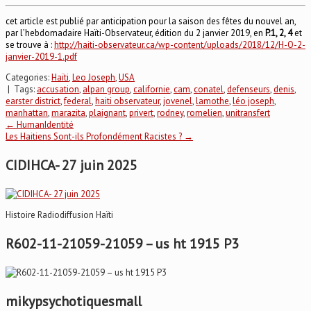
cet article est publié par anticipation pour la saison des fêtes du nouvel an,
par l’hebdomadaire Haïti-Observateur, édition du 2 janvier 2019, en
P.1, 2, 4
et
se trouve à :
http://haiti-observateur.ca/wp-content/uploads/2018/12/H-O-2-
janvier-2019-1.pdf
Categories:
Haïti
,
Leo Joseph
,
USA
| Tags:
accusation
,
alpan group
,
californie
,
cam
,
conatel
,
defenseurs
,
denis
,
earster district
,
federal
,
haiti observateur
,
jovenel
,
lamothe
,
léo joseph
,
manhattan
,
marazita
,
plaignant
,
privert
,
rodney
,
romelien
,
unitransfert
Post
←
HumanIdentité
Les Haitiens Sont-ils Profondément Racistes ?
→
navigation
CIDIHCA- 27 juin 2025
Histoire Radiodiffusion Haïti
R602-11-21059-21059 – us ht 1915 P3
mikypsychotiquesmall