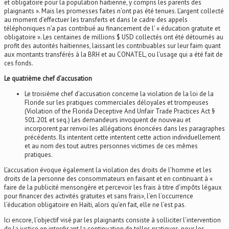
et obligatoire pour la population haïtienne, y compris les parents des
plaignants ». Mais les promesses faites n’ont pas été tenues. L’argent collecté
au moment d’effectuer les transferts et dans le cadre des appels
téléphoniques n’a pas contribué au financement de l’ « éducation gratuite et
obligatoire ». Les centaines de millions $ USD collectés ont été détournés au
profit des autorités haïtiennes, laissant les contribuables sur leur faim quant
aux montants transférés à la BRH et au CONATEL, ou l’usage qui a été fait de
ces fonds.
Le quatrième chef d’accusation
Le troisième chef d’accusation concerne la violation de la loi de la
Floride sur les pratiques commerciales déloyales et trompeuses
(Violation of the Florida Deceptive And Unfair Trade Practices Act §
501.201 et seq.) Les demandeurs invoquent de nouveau et
incorporent par renvoi les allégations énoncées dans les paragraphes
précédents. Ils intentent cette intentent cette action individuellement
et au nom des tout autres personnes victimes de ces mêmes
pratiques.
L’accusation évoque également la violation des droits de l’homme et les
droits de la personne des consommateurs en faisant et en continuant à «
faire de la publicité mensongère et percevoir les frais à titre d’impôts légaux
pour financer des activités gratuites et sans frais», l’en l’occurrence
l’éducation obligatoire en Haïti, alors qu’en fait, elle ne l’est pas.
Ici encore, l’objectif visé par les plaignants consiste à solliciter l’intervention
de la justice en interdisant la continuation de telles pratiques, pour les