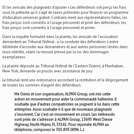
Et les avocats des plaignants d’ajouter « Les défendeurs ont perçu les frais
sous le prétexte qu’il s’agit de taxes prélevées pour financer un programme
d’éducation universel gratuit. Contraire ment aux représentations faites, les
frais perçus sont convertis à l’usage personnel et privé des défendeurs, les
frais perçus sont convertis à l’usage personnel et privé».
Dans la requête formulée dans la plainte, les avocats de l’accusation
demandent au Tribunal fédéral : si la conduite des défendeurs s’avère
délibérée d’accorder aux demandeurs et aux autres personnes lésées dans
leurs intérêts, «dans la mesure prévue par la loi, des dommages
exemplaires».
La plainte déposée au Tribunal fédéral de l’Eastern District, à Manhattan,
New York, demande un procès avec assistance de jury.
Le tribunal rend une ordonnance accordant la restitution et le dégorgement
de toutes les sommes d’argent des défendeurs.
Me Denis et son organisation, ALPAN Group, ont mis cette
action en mouvement pour aider la communauté haïtienne. Il
souhaite que d’autres compatriotes se joignent à lui dans cette
entreprise. Aussi souhaite-t-il que de nouveaux plaignants
s’inscrivent. Car c’est un mouvement en cours. Les intéressés
sont priés de s’adresser à ALPAN Group, 13695 West Diexie
Highway, North Miami, FL 33161. Pour rejoindre ALPAN au
téléphone, composez le 305.893.0096
.
L.J.