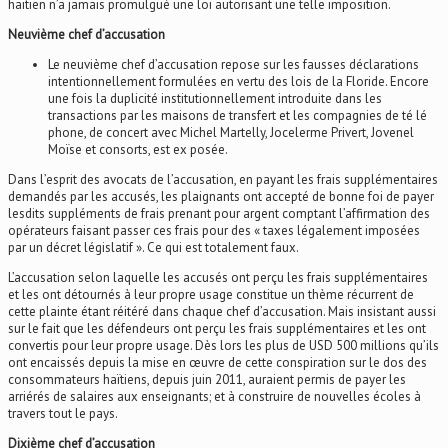
haïtien n’a jamais promulgué une loi autorisant une telle imposition.
Neuvième chef d’accusation
Le neuvième chef d’accusation repose sur les fausses déclarations
intentionnellement formulées en vertu des lois de la Floride. Encore
une fois la duplicité institutionnellement introduite dans les
transactions par les maisons de transfert et les compagnies de té lé
phone, de concert avec Michel Martelly, Jocelerme Privert, Jovenel
Moïse et consorts, est ex posée.
Dans l’esprit des avocats de l’accusation, en payant les frais supplémentaires
demandés par les accusés, les plaignants ont accepté de bonne foi de payer
lesdits suppléments de frais prenant pour argent comptant l’affirmation des
opérateurs faisant passer ces frais pour des « taxes légalement imposées
par un décret législatif ». Ce qui est totalement faux.
L’accusation selon laquelle les accusés ont perçu les frais supplémentaires
et les ont détournés à leur propre usage constitue un thème récurrent de
cette plainte étant réitéré dans chaque chef d’accusation. Mais insistant aussi
sur le fait que les défendeurs ont perçu les frais supplémentaires et les ont
convertis pour leur propre usage. Dès lors les plus de USD 500 millions qu’ils
ont encaissés depuis la mise en œuvre de cette conspiration sur le dos des
consommateurs haïtiens, depuis juin 2011, auraient permis de payer les
arriérés de salaires aux enseignants; et à construire de nouvelles écoles à
travers tout le pays.
Dixième chef d’accusation