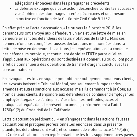
allégations énoncées dans les paragraphes précédents.
La défense explique que cette action déclenchée contre les accusés «
vise à obtenir des dommages-intérêts pécuniaires et une mesure
injonctive en fonction de la Californie Civil Code § 1782.
En effet, précise l’acte d’accusation, « Le ou vers le 5 octobre 2018, les
demandeurs ont envoyé aux défendeurs un avis et une lettre de mise en
demeure avisant les défendeurs de leurs violations de la LRTL. Mais ces
derniers n’ont pas corrigé les fausses déclarations mentionnées dans la
lettre de mise en demeure. Les actions, les représentations et la conduite
des défendeurs ont violé, et continuent de violer l’ERTV parce qu’elles
s’appliquent aux opérations qui sont destinées à donner lieu ou qui ont pour
effet de donner lieu à des opérations de transfert d’argent conclu avec les
consommateurs».
En invoquant les lois en vigueur pour obtenir soulagement pour leurs clients,
les avocats invitent le Tribunal fédéral, non seulement à imposer des
amendes et autres sanctions aux accusés, mais ils demandent à la Cour, au
nom de leurs clients, d’enjoindre aux défendeurs de continuer d’employer les
employés illégaux de l’entreprise. Aussi bien les méthodes, actes et
pratiques allégués dans le présent document, conformément à l’article
1780(a)(2) du Code civil de la Californie.
L’acte d’accusation précisent qu’ « en s’engageant dans les actions, fausses
déclarations et pratiques professionnelles énoncées dans la présente
plainte, les défendeurs ont violé, et continuent de violer l’article 1770(a)(5)
du Code civil californien en représentant que les frais supplémentaires payés