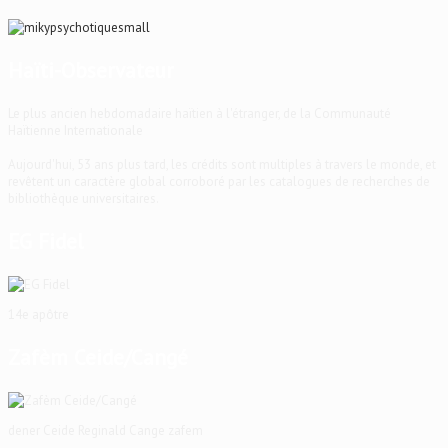
Haïti-Observateur
Le plus ancien hebdomadaire haïtien à l'étranger, de la Communauté
Haïtienne Internationale
Aujourd'hui, 53 ans plus tard, les crédits sont multiples à travers le monde, et
revêtent un caractère global corroboré par les catalogues de recherches de
bibliothèque universitaires.
EG Fidel
14e apôtre
Zafèm Ceide/Cangé
dener Ceide Reginald Cange zafem