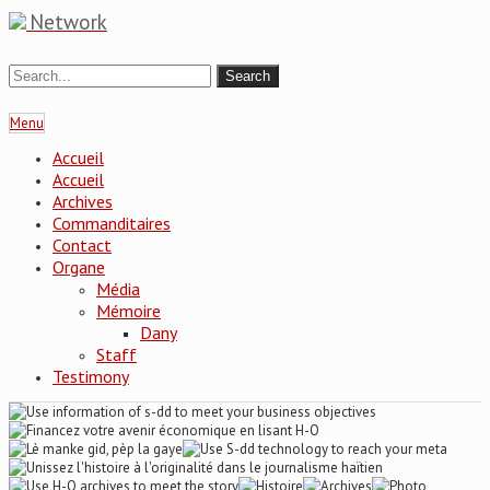
Network
Menu
Accueil
Accueil
Archives
Commanditaires
Contact
Organe
Média
Mémoire
Dany
Staff
Testimony