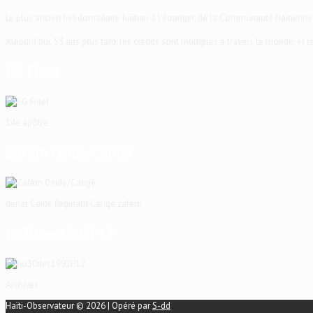
Le plus ancien hebdomadaire haïtien à l'étranger, de la Communauté Haïtienne
Aujourd'hui, 53 ans plus tard, les crédits sont multiples à travers le monde, et
EG Fidel
14e apôtre
Zafèm Ceide/Cangé
dener Ceide Reginald Cange zafem
ho30dec1992P12
Archives
Haïti-Observateur © 2026 | Opéré par
S-dd