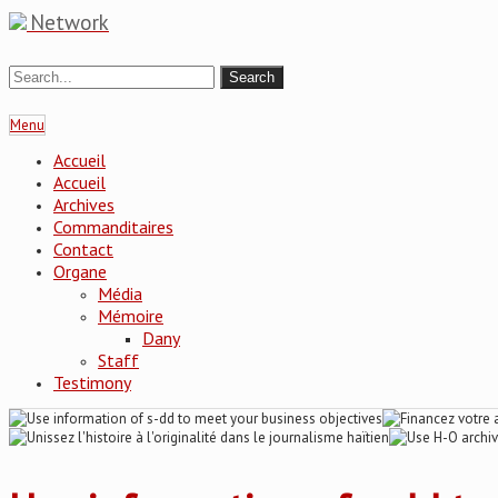
Network
Menu
Accueil
Accueil
Archives
Commanditaires
Contact
Organe
Média
Mémoire
Dany
Staff
Testimony