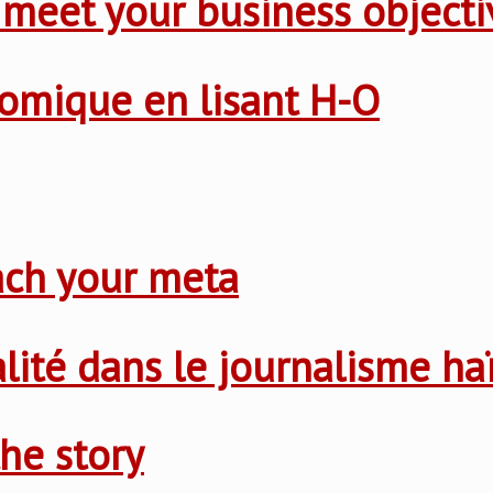
 meet your business objecti
nomique en lisant H-O
ach your meta
nalité dans le journalisme ha
he story