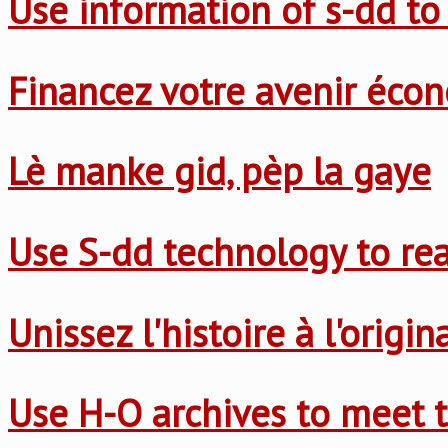
Use information of s-dd to
Financez votre avenir éco
Lè manke gid, pèp la gaye
Use S-dd technology to re
Unissez l'histoire à l'origi
Use H-O archives to meet t