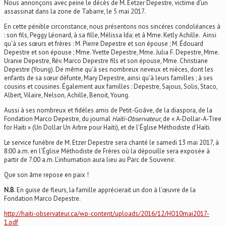
Nous annonçons avec peine le décès de M. Eetzer Depestre, victime d’un
assassinat dans la zone de Tabarre, le 5 mai 2017.
En cette pénible circonstance, nous présentons nos sincères condoléances à
: son fils, Peggy Léonard, à sa fille, Mélissa Ida; et à Mme. Ketly Achille. Ainsi
qu’à ses sœurs et frères : M. Pierre Depestre et son épouse ; M. Édouard
Depestre et son épouse ; Mme. Yvette Depestre, Mme. Julia F. Depestre, Mme.
Uranie Depestre, Rév. Marco Depestre fils et son épouse, Mme. Christiane
Depestre (Young). De même qu’à ses nombreux neveux et nièces, dont les
enfants de sa sœur défunte, Mary Depestre, ainsi qu’à leurs familles ; à ses
cousins et cousines. Également aux familles : Depestre, Sajous, Solis, Staco,
Albert, Vilaire, Nelson, Achille, Benoit, Young.
Aussi à ses nombreux et fidèles amis de Petit-Goâve, de la diaspora, de la
Fondation Marco Depestre, du journal
Haïti-Observateur
, de « A-Dollar-A-Tree
for Haïti » (Un Dollar Un Arbre pour Haïti), et de l’Église Méthodiste d’Haïti.
Le service funèbre de M. Etzer Depestre sera chanté le samedi 13 mai 2017, à
8:00 a.m. en l’Église Méthodiste de Frères où la dépouille sera exposée à
partir de 7:00 a.m. L’inhumation aura lieu au Parc de Souvenir.
Que son âme repose en paix !
N.B
. En guise de fleurs, la famille apprécierait un don à l’œuvre de la
Fondation Marco Depestre.
http://haiti-observateur.ca/wp-content/uploads/2016/12/HO10mai2017-
1.pdf