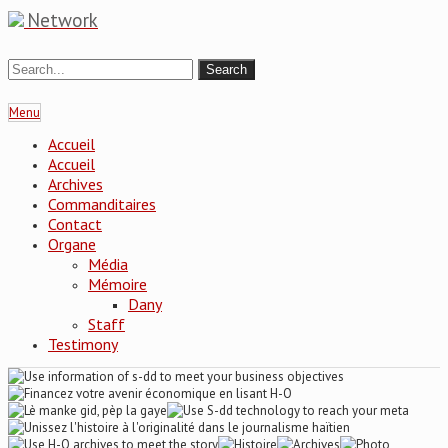
Network
Menu
Accueil
Accueil
Archives
Commanditaires
Contact
Organe
Média
Mémoire
Dany
Staff
Testimony