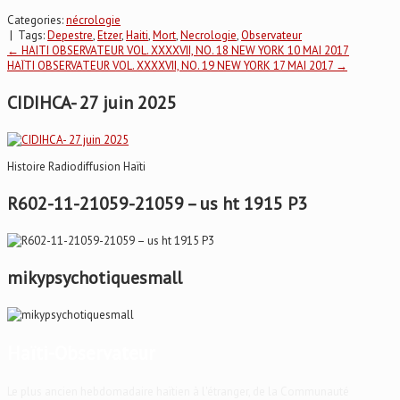
Categories:
nécrologie
| Tags:
Depestre
,
Etzer
,
Haiti
,
Mort
,
Necrologie
,
Observateur
Post
←
HAITI OBSERVATEUR VOL. XXXXVII, NO. 18 NEW YORK 10 MAI 2017
HAÏTI OBSERVATEUR VOL. XXXXVII, NO. 19 NEW YORK 17 MAI 2017
→
navigation
CIDIHCA- 27 juin 2025
Histoire Radiodiffusion Haïti
R602-11-21059-21059 – us ht 1915 P3
mikypsychotiquesmall
Haïti-Observateur
Le plus ancien hebdomadaire haïtien à l'étranger, de la Communauté