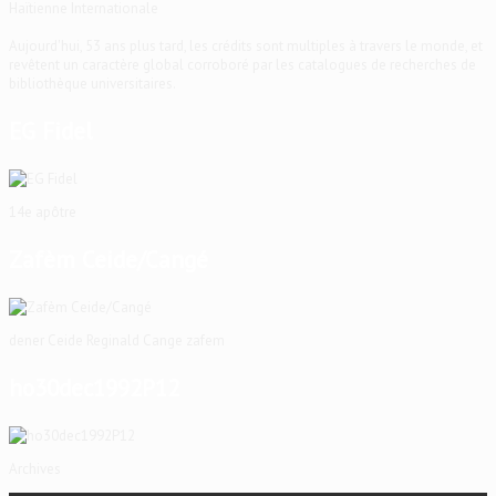
Haïtienne Internationale
Aujourd'hui, 53 ans plus tard, les crédits sont multiples à travers le monde, et
revêtent un caractère global corroboré par les catalogues de recherches de
bibliothèque universitaires.
EG Fidel
14e apôtre
Zafèm Ceide/Cangé
dener Ceide Reginald Cange zafem
ho30dec1992P12
Archives