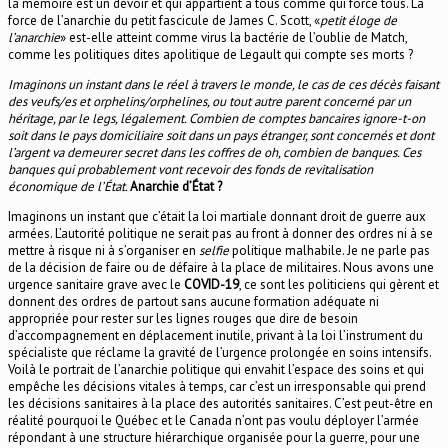
la mémoire est un devoir et qui appartient à tous comme qui force tous. La
force de l’anarchie du petit fascicule de James C. Scott, «
petit éloge de
l’anarchie
» est-elle atteint comme virus la bactérie de l’oublie de Match,
comme les politiques dites apolitique de Legault qui compte ses morts ?
Imaginons un instant dans le réel à travers le monde, le cas de ces décès faisant
des veufs/es et orphelins/orphelines, ou tout autre parent concerné par un
héritage, par le legs, légalement. Combien de comptes bancaires ignore-t-on
soit dans le pays domiciliaire soit dans un pays étranger, sont concernés et dont
l’argent va demeurer secret dans les coffres de oh, combien de banques. Ces
banques qui probablement vont recevoir des fonds de revitalisation
économique de l’État.
Anarchie d’État ?
Imaginons un instant que c’était la loi martiale donnant droit de guerre aux
armées. L’autorité politique ne serait pas au front à donner des ordres ni à se
mettre à risque ni à s’organiser en
selfie
politique malhabile. Je ne parle pas
de la décision de faire ou de défaire à la place de militaires. Nous avons une
urgence sanitaire grave avec le
COVID-19
, ce sont les politiciens qui gèrent et
donnent des ordres de partout sans aucune formation adéquate ni
appropriée pour rester sur les lignes rouges que dire de besoin
d’accompagnement en déplacement inutile, privant à la loi l’instrument du
spécialiste que réclame la gravité de l’urgence prolongée en soins intensifs.
Voilà le portrait de l’anarchie politique qui envahit l’espace des soins et qui
empêche les décisions vitales à temps, car c’est un irresponsable qui prend
les décisions sanitaires à la place des autorités sanitaires. C’est peut-être en
réalité pourquoi le Québec et le Canada n’ont pas voulu déployer l’armée
répondant à une structure hiérarchique organisée pour la guerre, pour une