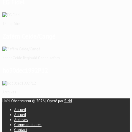
EG Fidel
14e apôtre
Zafèm Ceide/Cangé
dener Ceide Reginald Cange zafem
ho30dec1992P12
Archives
Haïti-Observateur © 2026 | Opéré par
S-dd
Accueil
Accueil
Archives
Commanditaires
Contact