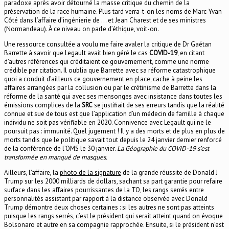
paradoxe après avoir détourné la masse critique du chemin de la
préservation de la race humaine. Plus tard verra-t-on les noms de Marc-Yvan
Côté dans l’affaire d’ingénierie de … et Jean Charest et de ses ministres
(Normandeau). À ce niveau on parle d’éthique, voit-on.
Une ressource consultée a voulu me faire avaler la critique de Dr Gaétan
Barrette à savoir que Legault avait bien géré le cas
COVID-19
, en citant
d’autres références qui créditaient ce gouvernement, comme une norme
crédible par citation. Il oublia que Barrette avec sa réforme catastrophique
quoi a conduit d’ailleurs ce gouvernement en place, cache à peine les
affaires arrangées par la collusion ou par le crétinisme de Barrette dans la
réforme de la santé qui avec ses mensonges avec insistance dans toutes les
émissions complices de la
SRC
se justifiait de ses erreurs tandis que la réalité
connue et sue de tous est que l’application d’un médecin de famille à chaque
individu ne soit pas vérifiable en 2020. Connivence avec Legault qui ne le
poursuit pas : immunité. Quel jugement ! Il y a des morts et de plus en plus de
morts tandis que le politique savait tout depuis le 24 janvier dernier renforcé
de la conférence de l’OMS le 30 janvier.
La Géographie du COVID-19 s’est
transformée en manqué de masques.
Ailleurs, l’affaire, la
photo de la signature
de la grande réussite de Donald J
Trump sur les 2000 milliards de dollars, sachant sa part garantie pour refaire
surface dans les affaires pourrissantes de la TO, les rangs serrés entre
personnalités assistant par rapport à la distance observée avec Donald
Trump démontre deux choses certaines : si les autres ne sont pas atteints
puisque les rangs serrés, c’est le président qui serait atteint quand on évoque
Bolsonaro et autre en sa compagnie rapprochée. Ensuite, si le président n’est