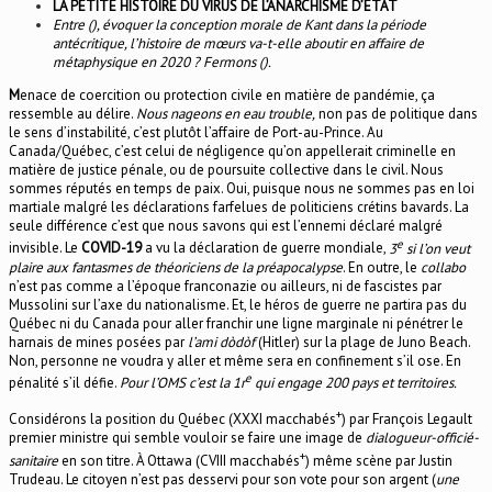
LA PETITE HISTOIRE DU VIRUS DE L’ANARCHISME D’ÉTAT
Entre (), évoquer la conception morale de Kant dans la période
antécritique, l’histoire de mœurs va-t-elle aboutir en affaire de
métaphysique en 2020 ? Fermons ().
M
enace de coercition ou protection civile en matière de pandémie, ça
ressemble au délire.
Nous nageons en eau trouble,
non pas de politique dans
le sens d’instabilité, c’est plutôt l’affaire de Port-au-Prince. Au
Canada/Québec, c’est celui de négligence qu’on appellerait criminelle en
matière de justice pénale, ou de poursuite collective dans le civil. Nous
sommes réputés en temps de paix. Oui, puisque nous ne sommes pas en loi
martiale malgré les déclarations farfelues de politiciens crétins bavards. La
seule différence c’est que nous savons qui est l’ennemi déclaré malgré
e
invisible. Le
COVID-19
a vu la déclaration de guerre mondiale,
3
si l’on veut
plaire aux fantasmes de théoriciens de la préapocalypse
. En outre, le
collabo
n’est pas comme a l’époque franconazie ou ailleurs, ni de fascistes par
Mussolini sur l’axe du nationalisme. Et, le héros de guerre ne partira pas du
Québec ni du Canada pour aller franchir une ligne marginale ni pénétrer le
harnais de mines posées par
l’ami
dòdòf
(Hitler) sur la plage de Juno Beach.
Non, personne ne voudra y aller et même sera en confinement s’il ose. En
e
pénalité s’il défie.
Pour l’OMS c’est la 1r
qui engage 200 pays et territoires.
+
Considérons la position du Québec (XXXI macchabés
) par François Legault
premier ministre qui semble vouloir se faire une image de
dialogueur-officié-
+
sanitaire
en son titre. À Ottawa (CVIII macchabés
) même scène par Justin
Trudeau. Le citoyen n’est pas desservi pour son vote pour son argent (
une