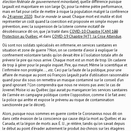
élection fédérale de gouvernement minoritaire
), quelle différence puisque
Legault est majoritaire en son large Qc, pour la même piètre performance,
mais en fait pour celle de mettre à risque la population malgré la conférence
du
24 janvier 2020
.
Tout le monde le savait.
Chaque mort est inutile et doit
représenter un coût quand la coercition est proposée en simple moyen de
prévention, avec la suspension de la loterie comme incitatif de
désobéissance dit-on, que j’ai traité dans
COVID-10 Chapitre [CAN] 1
00
Protection au Québec
, et dans
COVID-19 Chapitre [HT] : la Crise Attendue
.
Où sont nos soldats spécialisés en infirmerie, en services sanitaires en
situation et zone de guerre ? Non, on se contente d’avoir à expliquer le
confinement volontaire tandis qu’on devait être à l’isolation totale afin de
prévenir le pire qui nous arrive. Chaque mort est un mort de trop. Un cadavre
de trop à gérer pour le peuple inquiet. Pire, qui meurt. Même le scientifique et
l’infirmière non protégée…,
etc
. Ceci par la faute de la politique, pour une
affaire de masque au point où François Legault parle d’utilisation raisonnable
quand pour dix sous on remettra un masque contaminé sur le conseil d’un
grand ignorant ? L’on comprendra que nous ne vivions pas avec le cas de
Jovenel Moïse ici au Québec (qui aurait pu manigancer les services sanitaires
de l’armée en campagne politique contre l’opposition, comme il le fait avec
la police qui arrête et expose le prévenu au risque de contamination
sanctionnée par le décret).
Alors, puisque nous sommes en guerre contre le Coronavirus nous dit-on
dans cette évasion de la conscience qui cause déjà la mort au Québec et au
Canada, et la légion de morts aux É. U., je réitère, tandis qu’on savait depuis
le début au point d’évader autrement le produit
bio
chinois sur les étagères