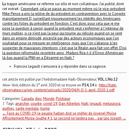
L
a trappe américaine se referme sur elle et non collatéraux. J’ai publié, dont
cet extrait :
Cependant, cela se passe au moment même où le vice-président
Mike Pence a pris la relève de du président en contravention avec le Congrès
majoritairement D, surveillant rigoureusement les intérêts des Américains
contre les folies du président en fonction. C’est donc pour cela que je me
pose la question à savoir, quand le président veut s’enfermer à l’intérieur de
murs inutiles, si ce n’est pas la peur qui tourne au ridicule quand on se sent
dans un empire démodé, encerclé par des acteurs économiques que l’on
souhaitait pour se mesurer en intelligence, mais que l’on s’abaisse à les
suspecter de mauvaises intentions, c’est que le Ritalin aura fait son effet. D’où
la question reformulée recentrée ainsi : Maduro Rira-t-il d’Envoi d’Américain
là-bas quand la PNH en a Désarmé en Haïti ?
Francois Legault s’amusera à y répondre dans sa sagesse.
cet article est publié par l’hebdomadaire Haïti-Observateur,
VOL. L No.12
e
New-York
, édition du 1
avril 2020 et se trouve en
P.14, 14
à :
http://haiti-
observateur.ca/wp-content/uploads/2020/04/H-O-1-april-2020-1.pdf
Categories:
Canada
,
dies
,
Monde
,
Politique
| Tags:
anarchie
,
courbe
,
covid-19
,
Dan Albertini
,
Haiti
,
legault
,
metaspora
,
québec
,
sante mentale
,
trump
Post
←
Face au COVID-19, le peuple haïtien doit se méfier de Jovenel Moïse
Affrontement Moïse-Jouthe # 1; Le second ne tardera pas… par Léo Joseph
→