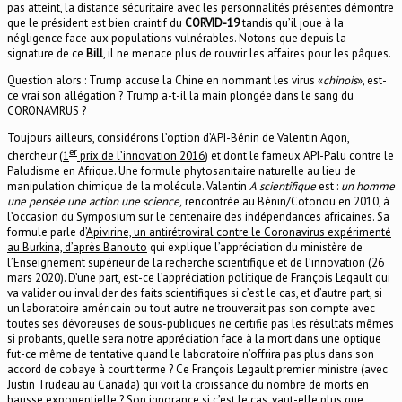
pas atteint, la distance sécuritaire avec les personnalités présentes démontre
que le président est bien craintif du
CORVID-19
tandis qu’il joue à la
négligence face aux populations vulnérables. Notons que depuis la
signature de ce
Bill
, il ne menace plus de rouvrir les affaires pour les pâques.
Question alors : Trump accuse la Chine en nommant les virus «
chinois
», est-
ce vrai son allégation ? Trump a-t-il la main plongée dans le sang du
CORONAVIRUS ?
Toujours ailleurs, considérons l’option d’API-Bénin de Valentin Agon,
er
chercheur (
1
prix de l’innovation 2016
) et dont le fameux API-Palu contre le
Paludisme en Afrique. Une formule phytosanitaire naturelle au lieu de
manipulation chimique de la molécule. Valentin
A
scientifique
est :
un homme
une pensée une action une science,
rencontrée au Bénin/Cotonou en 2010, à
l’occasion du Symposium sur le centenaire des indépendances africaines. Sa
formule parle d’
Apivirine, un antirétroviral contre le Coronavirus expérimenté
au Burkina, d’après Banouto
qui explique l’appréciation du ministère de
l’Enseignement supérieur de la recherche scientifique et de l’innovation (26
mars 2020). D’une part, est-ce l’appréciation politique de François Legault qui
va valider ou invalider des faits scientifiques si c’est le cas, et d’autre part, si
un laboratoire américain ou tout autre ne trouverait pas son compte avec
toutes ses dévoreuses de sous-publiques ne certifie pas les résultats mêmes
si probants, quelle sera notre appréciation face à la mort dans une optique
fut-ce même de tentative quand le laboratoire n’offrira pas plus dans son
accord de cobaye à court terme ? Ce François Legault premier ministre (avec
Justin Trudeau au Canada) qui voit la croissance du nombre de morts en
hausse exponentielle ? Son ignorance si c’est le cas, vaut-elle plus que