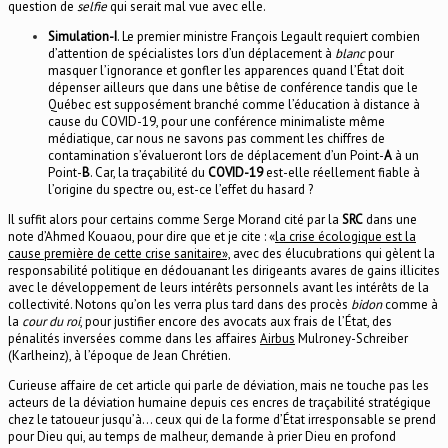
question de
selfie
qui serait mal vue avec elle.
Simulation-I
. Le premier ministre François Legault requiert combien
d’attention de spécialistes lors d’un déplacement à
blanc
pour
masquer l’ignorance et gonfler les apparences quand l’État doit
dépenser ailleurs que dans une bêtise de conférence tandis que le
Québec est supposément branché comme l’éducation à distance à
cause du COVID-19, pour une conférence minimaliste même
médiatique, car nous ne savons pas comment les chiffres de
contamination s’évalueront lors de déplacement d’un Point-
A
à un
Point-
B
. Car, la traçabilité du
COVID-19
est-elle réellement fiable à
l’origine du spectre ou, est-ce l’effet du hasard ?
Il suffit alors pour certains comme Serge Morand cité par la
SRC
dans une
note d’Ahmed Kouaou, pour dire que et je cite : «
la crise écologique est la
cause première de cette crise sanitaire»,
avec des élucubrations qui gèlent la
responsabilité politique en dédouanant les dirigeants avares de gains illicites
avec le développement de leurs intérêts personnels avant les intérêts de la
collectivité. Notons qu’on les verra plus tard dans des procès
bidon
comme à
la
cour du roi
, pour justifier encore des avocats aux frais de l’État, des
pénalités inversées comme dans les affaires
Airbus
Mulroney-Schreiber
(Karlheinz), à l’époque de Jean Chrétien.
Curieuse affaire de cet article qui parle de déviation, mais ne touche pas les
acteurs de la déviation humaine depuis ces encres de traçabilité stratégique
chez le tatoueur jusqu’à… ceux qui de la forme d’État irresponsable se prend
pour Dieu qui, au temps de malheur, demande à prier Dieu en profond