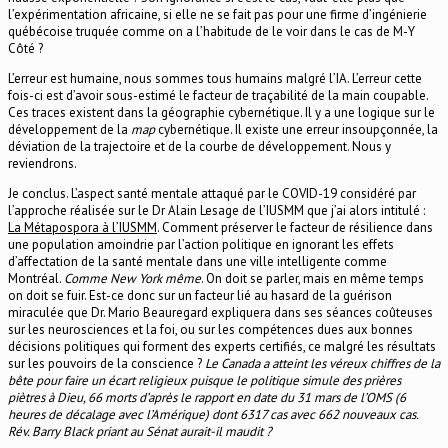
l’expérimentation africaine, si elle ne se fait pas pour une firme d’ingénierie
québécoise truquée comme on a l’habitude de le voir dans le cas de M-Y
Côté ?
L’erreur est humaine, nous sommes tous humains malgré l’IA. L’erreur cette
fois-ci est d’avoir sous-estimé le facteur de traçabilité de la main coupable.
Ces traces existent dans la géographie cybernétique. Il y a une logique sur le
développement de la
map
cybernétique. Il existe une erreur insoupçonnée, la
déviation de la trajectoire et de la courbe de développement. Nous y
reviendrons.
Je conclus. L’aspect santé mentale attaqué par le COVID-19 considéré par
l’approche réalisée sur le Dr Alain Lesage de l’IUSMM que j’ai alors intitulé :
La Métapospora à l’IUSMM
. Comment préserver le facteur de résilience dans
une population amoindrie par l’action politique en ignorant les effets
d’affectation de la santé mentale dans une ville intelligente comme
Montréal.
Comme New York même
. On doit se parler, mais en même temps
on doit se fuir. Est-ce donc sur un facteur lié au hasard de la guérison
miraculée que Dr. Mario Beauregard expliquera dans ses séances coûteuses
sur les neurosciences et la foi, ou sur les compétences dues aux bonnes
décisions politiques qui forment des experts certifiés, ce malgré les résultats
sur les pouvoirs de la conscience ?
Le Canada a atteint les véreux chiffres de la
bête pour faire un écart religieux puisque le politique simule des prières
piètres à Dieu, 66 morts d’après le rapport en date du 31 mars de l’OMS (6
heures de décalage avec l’Amérique) dont 6317 cas avec 662 nouveaux cas.
Rév. Barry Black priant au Sénat aurait-il maudit ?