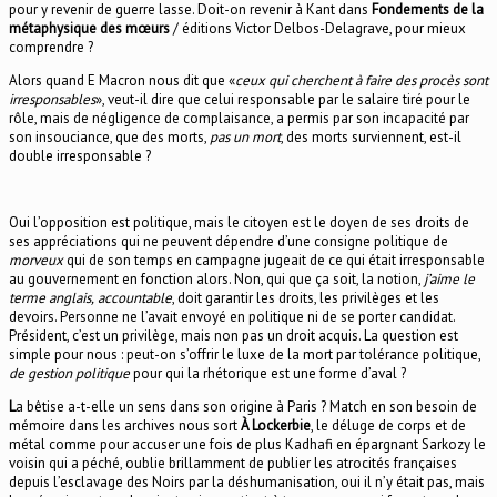
pour y revenir de guerre lasse. Doit-on revenir à Kant dans
Fondements de la
métaphysique des mœurs
/ éditions Victor Delbos-Delagrave, pour mieux
comprendre ?
Alors quand E Macron nous dit que «
ceux qui cherchent à faire des procès sont
irresponsables
», veut-il dire que celui responsable par le salaire tiré pour le
rôle, mais de négligence de complaisance, a permis par son incapacité par
son insouciance, que des morts,
pas un mort
, des morts surviennent, est-il
double irresponsable ?
Oui l’opposition est politique, mais le citoyen est le doyen de ses droits de
ses appréciations qui ne peuvent dépendre d’une consigne politique de
morveux
qui de son temps en campagne jugeait de ce qui était irresponsable
au gouvernement en fonction alors. Non, qui que ça soit, la notion,
j’aime le
terme anglais,
accountable
, doit garantir les droits, les privilèges et les
devoirs. Personne ne l’avait envoyé en politique ni de se porter candidat.
Président, c’est un privilège, mais non pas un droit acquis. La question est
simple pour nous : peut-on s’offrir le luxe de la mort par tolérance politique,
de gestion politique
pour qui la rhétorique est une forme d’aval ?
L
a bêtise a-t-elle un sens dans son origine à Paris ? Match en son besoin de
mémoire dans les archives nous sort
À Lockerbie
, le déluge de corps et de
métal comme pour accuser une fois de plus Kadhafi en épargnant Sarkozy le
voisin qui a péché, oublie brillamment de publier les atrocités françaises
depuis l’esclavage des Noirs par la déshumanisation, oui il n’y était pas, mais