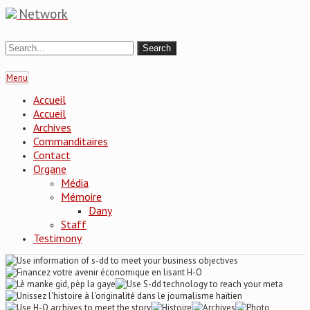
Network
Menu
Accueil
Accueil
Archives
Commanditaires
Contact
Organe
Média
Mémoire
Dany
Staff
Testimony