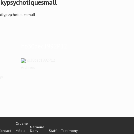
kypsychotiquesmall
ho30dec1992P12
Archives
ge
Organe
Mémoire
Contact
Média
Dany
Staff
Testimony