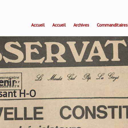
Accueil
Accueil
Archives
Commanditaires
enir
sant H-O