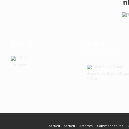
mi
EG Fidel
Zafèm
Ceide/Cangé
14e apôtre
dener Ceide Reginald Can
zafem
Accueil
Accueil
Archives
Commanditaires