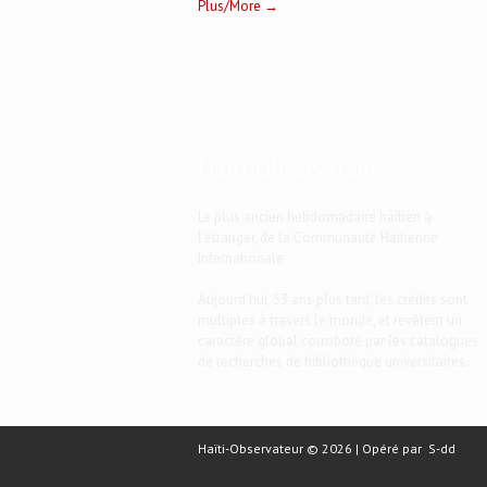
Plus/More →
Haïti-Observateur
Le plus ancien hebdomadaire haïtien à
l'étranger, de la Communauté Haïtienne
Internationale
Aujourd'hui, 53 ans plus tard, les crédits sont
multiples à travers le monde, et revêtent un
caractère global corroboré par les catalogues
de recherches de bibliothèque universitaires.
Haïti-Observateur © 2026 | Opéré par
S-dd