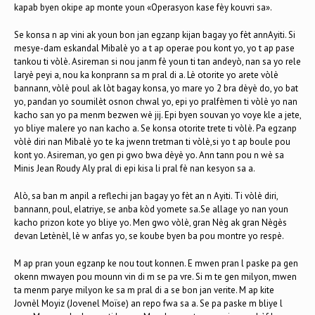
kapab byen okipe ap monte youn «Operasyon kase fèy kouvri sa».
Se konsa n ap vini ak youn bon jan egzanp kijan bagay yo fèt annAyiti. Si
mesye-dam eskandal Mibalè yo a t ap operae pou kont yo, yo t ap pase
tankou ti vòlè. Asireman si nou janm fè youn ti tan andeyò, nan sa yo rele
laryè peyi a, nou ka konprann sa m pral di a. Lè otorite yo arete vòlè
bannann, vòlè poul ak lòt bagay konsa, yo mare yo 2 bra dèyè do, yo bat
yo, pandan yo soumilèt osnon chwal yo, epi yo pralfèmen ti vòlè yo nan
kacho san yo pa menm bezwen wè jij. Epi byen souvan yo voye kle a jete,
yo bliye malere yo nan kacho a. Se konsa otorite trete ti vòlè. Pa egzanp
vòlè diri nan Mibalè yo te ka jwenn tretman ti vòlè,si yo t ap boule pou
kont yo. Asireman, yo gen pi gwo bwa dèyè yo. Ann tann pou n wè sa
Minis Jean Roudy Aly pral di epi kisa li pral fè nan kesyon sa a.
Alò, sa ban m anpil a reflechi jan bagay yo fèt an n Ayiti. Ti vòlè diri,
bannann, poul, elatriye, se anba kòd yomete sa.Se allage yo nan youn
kacho prizon kote yo bliye yo. Men gwo vòlè, gran Nèg ak gran Nègès
devan Letènèl, lè w anfas yo, se koube byen ba pou montre yo respè.
M ap pran youn egzanp ke nou tout konnen. E mwen pran l paske pa gen
okenn mwayen pou mounn vin di m se pa vre. Si m te gen milyon, mwen
ta menm parye milyon ke sa m pral di a se bon jan verite. M ap kite
Jovnèl Moyiz (Jovenel Moïse) an repo fwa sa a. Se pa paske m bliye l