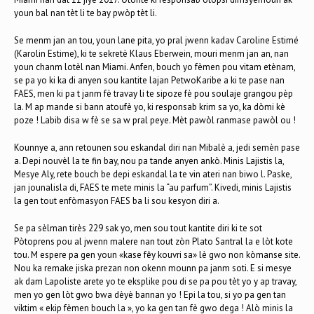
youn bal nan tèt li te bay pwòp tèt li.
Se menm jan an tou, youn lane pita, yo pral jwenn kadav Caroline Estimé
(Karolin Estime), ki te sekretè Klaus Eberwein, mouri menm jan an, nan
youn chanm lotèl nan Miami. Anfen, bouch yo fèmen pou vitam etènam,
se pa yo ki ka di anyen sou kantite lajan PetwoKaribe a ki te pase nan
FAES, men ki pa t janm fè travay li te sipoze fè pou soulaje grangou pèp
la. M ap mande si bann atoufè yo, ki responsab krim sa yo, ka dòmi kè
poze ! Labib disa w fè se sa w pral peye. Mèt pawòl ranmase pawòl ou !
Kounnye a, ann retounen sou eskandal diri nan Mibalè a, jedi semèn pase
a. Depi nouvèl la te fin bay, nou pa tande anyen ankò. Minis Lajistis la,
Mesye Aly, rete bouch be depi eskandal la te vin ateri nan biwo l. Paske,
jan jounalisla di, FAES te mete minis la “au parfum”. Kivedi, minis Lajistis
la gen tout enfòmasyon FAES ba li sou kesyon diri a.
Se pa sèlman tirès 229 sak yo, men sou tout kantite diri ki te sot
Pòtoprens pou al jwenn malere nan tout zòn Plato Santral la e lòt kote
tou. M espere pa gen youn «kase fêy kouvri sa» lè gwo non kòmanse site.
Nou ka remake jiska prezan non okenn mounn pa janm soti. E si mesye
ak dam Lapoliste arete yo te eksplike pou di se pa pou tèt yo y ap travay,
men yo gen lòt gwo bwa dèyè bannan yo ! Epi la tou, si yo pa gen tan
viktim « ekip fèmen bouch la », yo ka gen tan fè gwo dega ! Alò minis la