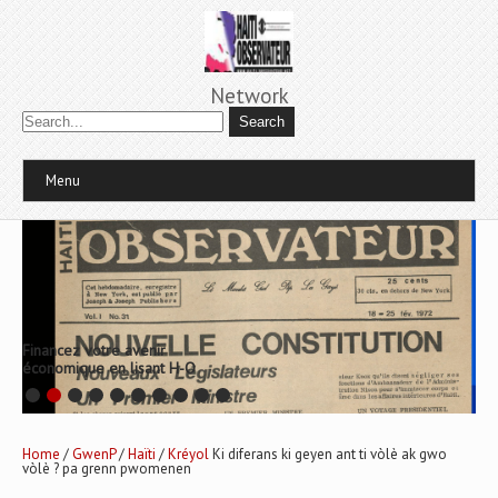
Network
Menu
Financez votre avenir
économique en lisant H-O
Home
/
GwenP
/
Haïti
/
Kréyol
Ki diferans ki geyen ant ti vòlè ak gwo
vòlè ? pa grenn pwomenen