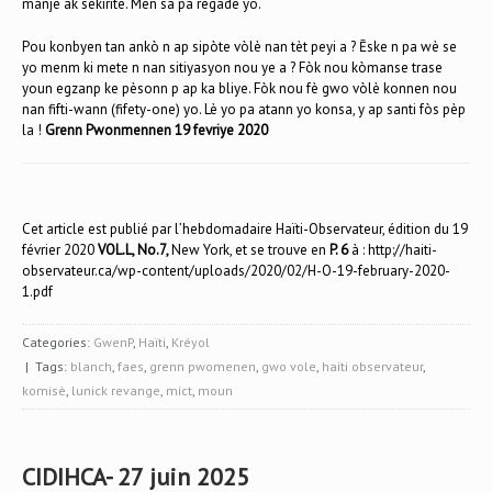
manje ak sekirite. Men sa pa regade yo.
Pou konbyen tan ankò n ap sipòte vòlè nan tèt peyi a ? Ēske n pa wè se
yo menm ki mete n nan sitiyasyon nou ye a ? Fòk nou kòmanse trase
youn egzanp ke pèsonn p ap ka bliye. Fòk nou fè gwo vòlè konnen nou
nan fifti-wann (fifety-one) yo. Lè yo pa atann yo konsa, y ap santi fòs pèp
la !
Grenn Pwonmennen 19 fevriye 2020
Cet article est publié par l’hebdomadaire Haïti-Observateur, édition du 19
février 2020
VOL.L, No.7,
New York, et se trouve en
P. 6
à :
http://haiti-
observateur.ca/wp-content/uploads/2020/02/H-O-19-february-2020-
1.pdf
Categories:
GwenP
,
Haïti
,
Kréyol
| Tags:
blanch
,
faes
,
grenn pwomenen
,
gwo vole
,
haiti observateur
,
komisè
,
lunick revange
,
mict
,
moun
CIDIHCA- 27 juin 2025