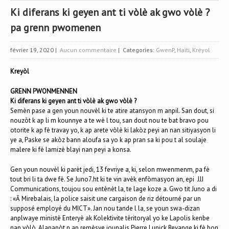
Ki diferans ki geyen ant ti vòlè ak gwo vòlè ?
pa grenn pwomenen
février 19, 2020
|
Aucun commentaire
| Categories:
GwenP
,
Haïti
,
Kréyol
Kreyòl
GRENN PWONMENNEN
Ki diferans ki geyen ant ti vòlè ak gwo vòlè ?
Semèn pase a gen youn nouvèl ki te atire atansyon m anpil. San dout, si
nouzòt k ap li m kounnye a te wè l tou, san dout nou te bat bravo pou
otorite k ap fè travay yo, k ap arete vòlè ki lakòz peyi an nan sitiyasyon li
ye a, Paske se akòz bann aloufa sa yo k ap pran sa ki pou t al soulaje
malere ki fè lamizè blayi nan peyi a konsa.
Gen youn nouvèl ki parèt jedi, 13 fevriye a, ki, selon mwenmenm, pa fè
tout bri li ta dwe fè. Se Juno7.ht ki te vin avèk enfòmasyon an, epi JJJ
Communications, toujou sou entènèt la, te lage koze a. Gwo tit Juno a di
: «Ā Mirebalais, la police saisit une cargaison de riz détourné par un
supposé employé du MICT». Jan nou tande l la, se youn swa-dizan
anplwaye ministè Enteryè ak Kolektivite tèritoryal yo ke Lapolis kenbe
nan vòlò. Alapapòt n ap remèsye jounalis Pierre Lunick Revange ki fè bon