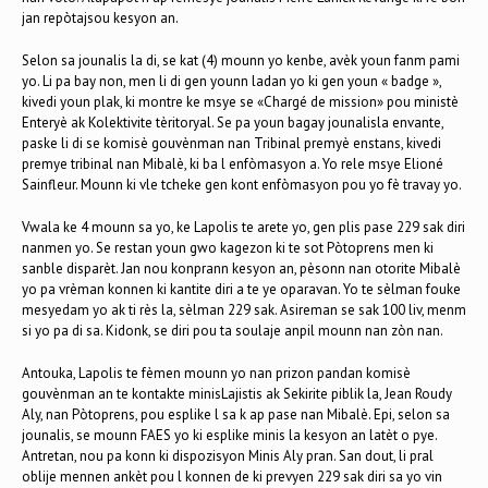
jan repòtajsou kesyon an.
Selon sa jounalis la di, se kat (4) mounn yo kenbe, avèk youn fanm pami
yo. Li pa bay non, men li di gen younn ladan yo ki gen youn « badge »,
kivedi youn plak, ki montre ke msye se «Chargé de mission» pou ministè
Enteryè ak Kolektivite tèritoryal. Se pa youn bagay jounalisla envante,
paske li di se komisè gouvènman nan Tribinal premyè enstans, kivedi
premye tribinal nan Mibalè, ki ba l enfòmasyon a. Yo rele msye Elioné
Sainfleur. Mounn ki vle tcheke gen kont enfòmasyon pou yo fè travay yo.
Vwala ke 4 mounn sa yo, ke Lapolis te arete yo, gen plis pase 229 sak diri
nanmen yo. Se restan youn gwo kagezon ki te sot Pòtoprens men ki
sanble disparèt. Jan nou konprann kesyon an, pèsonn nan otorite Mibalè
yo pa vrèman konnen ki kantite diri a te ye oparavan. Yo te sèlman fouke
mesyedam yo ak ti rès la, sèlman 229 sak. Asireman se sak 100 liv, menm
si yo pa di sa. Kidonk, se diri pou ta soulaje anpil mounn nan zòn nan.
Antouka, Lapolis te fèmen mounn yo nan prizon pandan komisè
gouvènman an te kontakte minisLajistis ak Sekirite piblik la, Jean Roudy
Aly, nan Pòtoprens, pou esplike l sa k ap pase nan Mibalè. Epi, selon sa
jounalis, se mounn FAES yo ki esplike minis la kesyon an latèt o pye.
Antretan, nou pa konn ki dispozisyon Minis Aly pran. San dout, li pral
oblije mennen ankèt pou l konnen de ki prevyen 229 sak diri sa yo vin