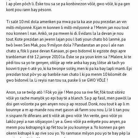
l ap plen pòch li. Ēske tou sa se pa konbinezon vòlè, gwo vòlè, ki pa gen
kont pou rann bay pèsonn.
Ti salè 10 mil dola ameriken pa mwa pa ta ka ase pou prezidan an vin
milti-milyonnè. Kijan m konnen li milti-milyonnè a ? Menm jan nou tout
nou konnen l nan. Ankò, se pa mwen ki di. Evidans la la devan je nou
tout. Kote prezidan an jwenn lajan pou l bati youn chato bò lanmè, pa
twò lwen Sen Mak, pou 9 milyon dola ? Pandanstan an pou l ale nan
chato a, fòk li pase devan Kanaan, pi gwo bidonvil ki egziste depi apre
tranbleman d tè 12 janvye 2010 la. Ēske se pa youn krim sa ? Malere, ki te
pèdi tou sa yo te genyen, oblije ap rete anba kay pay, lòtse ak tach yo
kouvri ti pye-t-atè yo, ki ka twonpe solèy, men ki pa ka bay lapli manti. Epi
prezidan tout pòv yo ap banbile nan chato l ki pa menm 10 kilomèt de
gwo bidonvil la. Li reyisi nan tou sa, paske li se GWO VŌLĒ !
Anon, sa se twòp atò ! Fòk yo jije ! Men pou sa rive fèt, fòk tout sitirèz
vòlè yo rache manyòk yo epi bay tè a blanch. Sa p ap fasil, men pawòl la
disi gen volonte pa gen anyen nou p ap rezoud. Donk, nou tout k ap li m
kounnye a m ap mande nou met gason ak fanm sou nou. Li lè li tan pou
n sispann fè diferans ant ti vòlè ak gwo vòlè !An verite, gwo vòlè yo
lakòz peyi a nan sitiyasyon l ye a. Gwo vòlè pa enkyete pou anyen, pa
menm pou kidnaping k ap fèt tou le jou kounnye a. Yo konnen pa gen
okenn kidnapè k ap rive sou yo. Yo ranmase milyon pou yo te bay pèp la