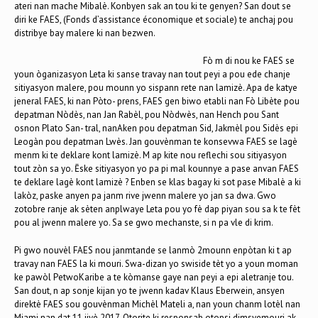
ateri nan mache Mibalè. Konbyen sak an tou ki te genyen? San dout se
diri ke FAES, (Fonds d’assistance économique et sociale) te anchaj pou
distribye bay malere ki nan bezwen.
Fò m di nou ke FAES se
youn òganizasyon Leta ki sanse travay nan tout peyi a pou ede chanje
sitiyasyon malere, pou mounn yo sispann rete nan lamizè. Apa de katye
jeneral FAES, ki nan Pòto- prens, FAES gen biwo etabli nan Fò Libète pou
depatman Nòdès, nan Jan Rabèl, pou Nòdwès, nan Hench pou Sant
osnon Plato San- tral, nanAken pou depatman Sid, Jakmèl pou Sidès epi
Leogàn pou depatman Lwès. Jan gouvènman te konsevwa FAES se lagè
menm ki te deklare kont lamizè. M ap kite nou reflechi sou sitiyasyon
tout zòn sa yo. Ēske sitiyasyon yo pa pi mal kounnye a pase anvan FAES
te deklare lagè kont lamizè ? Enben se klas bagay ki sot pase Mibalè a ki
lakòz, paske anyen pa janm rive jwenn malere yo jan sa dwa. Gwo
zotobre ranje ak sèten anplwaye Leta pou yo fè dap piyan sou sa k te fèt
pou al jwenn malere yo. Sa se gwo mechanste, si n pa vle di krim.
Pi gwo nouvèl FAES nou janmtande se lanmò 2mounn enpòtan ki t ap
travay nan FAES la ki mouri. Swa-dizan yo swiside tèt yo a youn moman
ke pawòl PetwoKaribe a te kòmanse gaye nan peyi a epi aletranje tou.
San dout, n ap sonje kijan yo te jwenn kadav Klaus Eberwein, ansyen
direktè FAES sou gouvènman Michèl Mateli a, nan youn chanm lotèl nan
Miami nan dat 11 jiyè 2017. Otorite ki responsab otopsi dimsyemouri ak