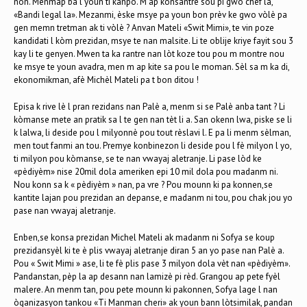
non. Menmap ba l youn ti kanpo. M ap konsantre sou pi gwo chèf la,
«Bandi legal la». Mezanmi, èske msye pa youn bon prèv ke gwo vòlè pa
gen memn tretman ak ti vòlè ? Anvan Mateli «Swit Mimi», te vin poze
kandidati l kòm prezidan, msye te nan malsite. Li te oblije kriye fayit sou 3
kay li te genyen. Mwen ta ka rantre nan lòt koze tou pou m montre nou
ke msye te youn avadra, men m ap kite sa pou le moman. Sèl sa m ka di,
ekonomikman, afè Michèl Mateli pa t bon ditou !
Episa k rive lè l pran rezidans nan Palè a, menm si se Palè anba tant ? Li
kòmanse mete an pratik sa l te gen nan tèt li a. San okenn lwa, piske se li
k lalwa, li deside pou l milyonnè pou tout rèslavi l. E pa li menm sèlman,
men tout fanmi an tou. Premye konbinezon li deside pou l fè milyon l yo,
ti milyon pou kòmanse, se te nan vwayaj aletranje. Li pase lòd ke
«pèdiyèm» nise 20mil dola ameriken epi 10 mil dola pou madanm ni.
Nou konn sa k « pèdiyèm » nan, pa vre ? Pou mounn ki pa konnen,se
kantite lajan pou prezidan an depanse, e madanm ni tou, pou chak jou yo
pase nan vwayaj aletranje.
Enben,se konsa prezidan Michel Mateli ak madanm ni Sofya se koup
prezidansyèl ki te è plis vwayaj aletranje diran 5 an yo pase nan Palè a.
Pou « Swit Mimi » ase, li te fè plis pase 3 milyon dola vèt nan «pèdiyèm».
Pandanstan, pèp la ap desann nan lamizè pi rèd. Grangou ap pete fyèl
malere. An menm tan, pou pete mounn ki pakonnen, Sofya lage l nan
òganizasyon tankou «Ti Manman cheri» ak youn bann lòtsimilak, pandan