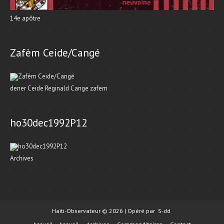
14e apôtre
Zafèm Ceide/Cangé
dener Ceide Reginald Cange zafem
ho30dec1992P12
Archives
Haïti-Observateur © 2026 | Opéré par
S-dd