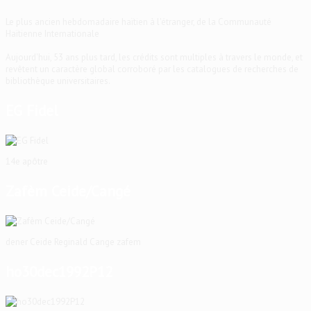
Le plus ancien hebdomadaire haïtien à l'étranger, de la Communauté
Haïtienne Internationale
Aujourd'hui, 53 ans plus tard, les crédits sont multiples à travers le monde, et
revêtent un caractère global corroboré par les catalogues de recherches de
bibliothèque universitaires.
EG Fidel
14e apôtre
Zafèm Ceide/Cangé
dener Ceide Reginald Cange zafem
ho30dec1992P12