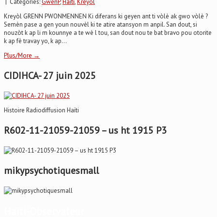
| Categories:
GwenP
,
Haïti
,
Kréyol
Kreyòl GRENN PWONMENNEN Ki diferans ki geyen ant ti vòlè ak gwo vòlè ?
Semèn pase a gen youn nouvèl ki te atire atansyon m anpil. San dout, si
nouzòt k ap li m kounnye a te wè l tou, san dout nou te bat bravo pou otorite
k ap fè travay yo, k ap...
Plus/More →
CIDIHCA- 27 juin 2025
Histoire Radiodiffusion Haïti
R602-11-21059-21059 – us ht 1915 P3
mikypsychotiquesmall
Haïti-Observateur