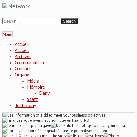
Network
Menu
Accueil
Accueil
Archives
Commanditaires
Contact
Organe
Média
Mémoire
Dany
Staff
Testimony