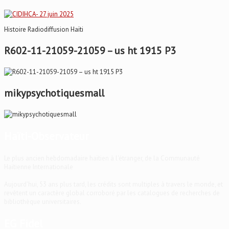
Histoire Radiodiffusion Haïti
R602-11-21059-21059 – us ht 1915 P3
mikypsychotiquesmall
Haïti-Observateur
Le plus ancien hebdomadaire haïtien à l'étranger, de la Communauté
Haïtienne Internationale
Aujourd'hui, 53 ans plus tard, les crédits sont multiples à travers le monde, et
revêtent un caractère global corroboré par les catalogues de recherches de
bibliothèque universitaires.
EG Fidel