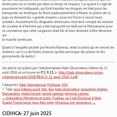
Américains ne se limite pas dans le temps et l’espace. Car quand il s’agit de
poursuivre les trafiquants, qui font transiter les drogues en Haïti pour les
transporter en Amérique du Nord, particulièrement à Miami, le justice de ce
pays se donnent les « grands moyens » pour les forcer à cesser leurs
activités. Assurément les dirigeants américains vont tenir compte du volume
de cocaïne et d’héroïne qui a été transporté en Haïti par le Manzanaras pour
se convaincre que cette cargaison était bel et bien destinée à être déversée
sur
le marché américain.
Quant à l’enquête pilotée par Normil Rameau, reste à savoir qui en seront les
victimes, car il y a de fortes chances qu’elle provoque des pleurs et des
grincements de dents l
cet article est publié par l’hebdomadaire Haïti-Observateur, édition du 22
août 2018, et se trouve en
P. 1, 9, 15,
à :
http://haiti-observateur.ca/wp-
content/uploads/2018/08/H-O-22-aout-2018-2.pdf
Categories:
Haïti
,
International
,
Politique
,
USA
| Tags:
acra
,
bateau sucré
,
blts
,
dea
,
haiti observateur
,
jacqueline charles
,
Manzanares
,
miami herald
,
normil rameau
,
terminal varreux
Post
←
Indignation Migratoire et Justin Trudeau, un Coût Électoral à Venir
Quand Trump lance vous êtes virée, Omarosa crie vengeance
→
navigation
CIDIHCA- 27 juin 2025