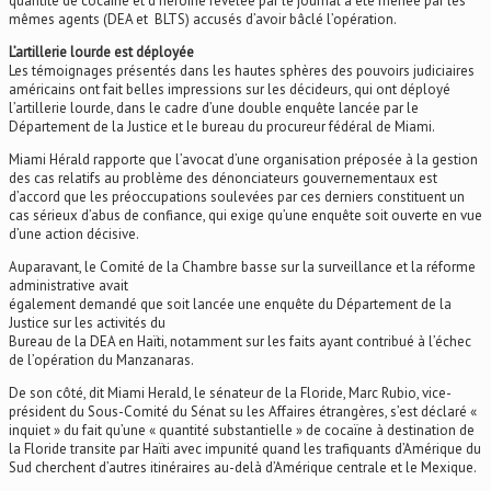
quantité de cocaïne et d’héroïne révélée par le journal a été menée par les
mêmes agents (DEA et BLTS) accusés d’avoir bâclé l’opération.
L’artillerie lourde est déployée
Les témoignages présentés dans les hautes sphères des pouvoirs judiciaires
américains ont fait belles impressions sur les décideurs, qui ont déployé
l’artillerie lourde, dans le cadre d’une double enquête lancée par le
Département de la Justice et le bureau du procureur fédéral de Miami.
Miami Hérald rapporte que l’avocat d’une organisation préposée à la gestion
des cas relatifs au problème des dénonciateurs gouvernementaux est
d’accord que les préoccupations soulevées par ces derniers constituent un
cas sérieux d’abus de confiance, qui exige qu’une enquête soit ouverte en vue
d’une action décisive.
Auparavant, le Comité de la Chambre basse sur la surveillance et la réforme
administrative avait
également demandé que soit lancée une enquête du Département de la
Justice sur les activités du
Bureau de la DEA en Haïti, notamment sur les faits ayant contribué à l’échec
de l’opération du Manzanaras.
De son côté, dit Miami Herald, le sénateur de la Floride, Marc Rubio, vice-
président du Sous-Comité du Sénat su les Affaires étrangères, s’est déclaré «
inquiet » du fait qu’une « quantité substantielle » de cocaïne à destination de
la Floride transite par Haïti avec impunité quand les trafiquants d’Amérique du
Sud cherchent d’autres itinéraires au-delà d’Amérique centrale et le Mexique.