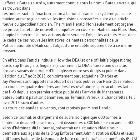
L’affaire « Bateau sucré », autrement connue sous le nom « Bateau Acra », qui
se trouvait dans
les limbes, suite à l’inaction, sinon à la nonchalance du système judiciaire
haïtien, aurait reçu de nouvelles impulsions constatées suite à un article
fleuve du quotidien floridien, The Miami Herald. Non seulement cet organe
de presse fait état de nouvelles enquêtes en cours, en Haïti et aux États-Unis,
il agite le spectre d‘autres actions dont seraient l’objet les acteurs. Mais, dans
le cadre de ces nouvelles initiatives, de hautes personnalités de la
Police nationale d’Haïti sont l’objet d’une enquête séparée liée à ce même
dossier.
En effet, dans l’article intitulé « How the DEA let one of Haiti’s biggest drug
busts slip through its fingers » (« Comment la DEA a laissé une des plus
grosses saisies de drogue d’Haïti glisser entre ses doigts ») publié dans
l’édition du 17 août 2018, conjointement par Jacqueline Charles et
Jay Weaver, sont rapportés la plupart des faits publiés par Haïti-Observateur,
au cours des quatre dernières années. Les révélations spectaculaires faites
par H-O depuis son premier article publié dès l’arrivée du Manzanares,
bateau battant pavillon panaméen, au Terminal Varreux, à Chancerelles, le 5
avril 2015, suivi d’autres
au cours des années suivantes, sont reprises par Miami Herald.
Selon ce journal, le chargement de sucre, soit quelque 600 tonnes à
l’intérieur desquelles se trouvaient dissimulés « 800 kilos de cocaïne et 300
kilos d’héroïne», dit le journal, présentait une situation idéale pour
permettre aux agents de la Drug Enforcement Administration (DEA) et leurs
collègues haïtiens de la Brigade de lutte contre le trafic de stupéfiants (BLTS)