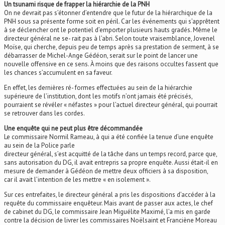
Un tsunami risque de frapper la hiérarchie de la PNH
On ne devrait pas s’étonner d’entendre que le futur de la hiérarchique de la
PNH sous sa présente forme soit en péril. Car les événements qui s’apprêtent
à se déclencher ont le potentiel d’emporter plusieurs hauts gradés. Même le
directeur général ne se- rait pas à l’abri. Selon toute vraisemblance, Jovenel
Moïse, qui cherche, depuis peu de temps après sa prestation de serment, à se
débarrasser de Michel-Ange Gédéon, serait sur le point de lancer une
nouvelle offensive en ce sens. À moins que des raisons occultes fassent que
les chances s’accumulent en sa faveur.
En effet, les dernières ré- formes effectuées au sein de la hiérarchie
supérieure de l’institution, dont les motifs n’ont jamais été précisés,
pourraient se révéler « néfastes » pour l’actuel directeur général, qui pourrait
se retrouver dans les cordes.
Une enquête qui ne peut plus être décommandée
Le commissaire Normil Rameau, à qui a été confiée la tenue d’une enquête
au sein de la Police parle
directeur général, s’est acquitté de la tâche dans un temps record, parce que,
sans autorisation du DG, il avait entrepris sa propre enquête. Aussi était-il en
mesure de demander à Gédéon de mettre deux officiers à sa disposition,
car il avait l’intention de les mettre « en isolement ».
Sur ces entrefaites, le directeur général a pris les dispositions d’accéder à la
requête du commissaire enquêteur. Mais avant de passer aux actes, le chef
de cabinet du DG, le commissaire Jean Miguélite Maximé, l’a mis en garde
contre la décision de livrer les commissaires Noëlsaint et Franciène Moreau