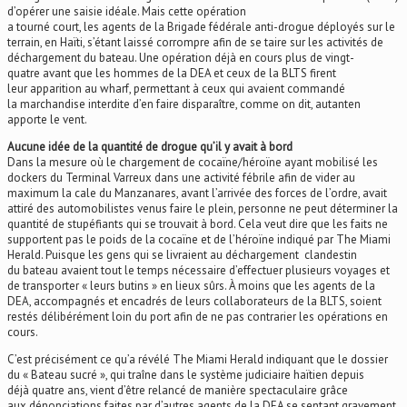
d’opérer une saisie idéale. Mais cette opération
a tourné court, les agents de la Brigade fédérale anti-drogue déployés sur le
terrain, en Haïti, s’étant laissé corrompre afin de se taire sur les activités de
déchargement du bateau. Une opération déjà en cours plus de vingt-
quatre avant que les hommes de la DEA et ceux de la BLTS firent
leur apparition au wharf, permettant à ceux qui avaient commandé
la marchandise interdite d’en faire disparaître, comme on dit, autanten
apporte le vent.
Aucune idée de la quantité de drogue qu’il y avait à bord
Dans la mesure où le chargement de cocaïne/héroïne ayant mobilisé les
dockers du Terminal Varreux dans une activité fébrile afin de vider au
maximum la cale du Manzanares, avant l’arrivée des forces de l’ordre, avait
attiré des automobilistes venus faire le plein, personne ne peut déterminer la
quantité de stupéfiants qui se trouvait à bord. Cela veut dire que les faits ne
supportent pas le poids de la cocaïne et de l’héroïne indiqué par The Miami
Herald. Puisque les gens qui se livraient au déchargement clandestin
du bateau avaient tout le temps nécessaire d’effectuer plusieurs voyages et
de transporter « leurs butins » en lieux sûrs. À moins que les agents de la
DEA, accompagnés et encadrés de leurs collaborateurs de la BLTS, soient
restés délibérément loin du port afin de ne pas contrarier les opérations en
cours.
C’est précisément ce qu’a révélé The Miami Herald indiquant que le dossier
du « Bateau sucré », qui traîne dans le système judiciaire haïtien depuis
déjà quatre ans, vient d’être relancé de manière spectaculaire grâce
aux dénonciations faites par d’autres agents de la DEA se sentant gravement