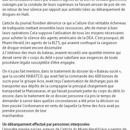
outragés par la conduite de leurs supérieurs se faisant arroser de pot-de-vin
en retour de leur silence par rapport aux activités liées au débarquement de
drogues en Haïti.
L’article du journal floridien dénonce ce qui a l’allure d’un véritable écheveau
de trafiquants mettant ensemble leurs ressources, afin de mener à bien
leurs opérations.Cela suppose l’utilisation de tous les moyens nécessaires
pour acheter le silence des agents américains de la DEA. C’est pourquoi, dit
Miami Herald, les agents de la BLTS, qui avaient confisqué la cargaison
de drogue restant encore dissimulée
à l’intérieur des murs du bateau, avaient recueilli une quantité minime qui
devait servir de « corps du délit » pour satisfaire aux exigences de toute
procédure légale susceptible d’être engagée.
On n’a pas fait mention, dans le traitement du dossier du « Bateau sucré »,
que la société NABATCO, qui avait fait la commande des 600 tonnes de
sucre pour le groupe Acra, avait reçu l’autorisation de décharger, puis de
transporter aux dépôts de la compagnie le principal chargement que
transportait le Manzanaras, et qui faisait pourtant partie du corps du délit. Ici
encore, dans le traitement de ce dossier, personne n’a pris le temps de
demander à savoir dans quelles circonstances a été prise la décision ou
bien passée l’ordonnance en vertu de laquelle la firme des Acra avait pu
prendre possession de leur
marchandise.
Un débarquement effectué par personnes interposées
L’enquête menée par les auteurs de l’article du Miami Herald leur a permis de