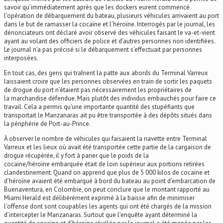
savoir qu’immédiatement après que les dockers eurent commencé
l’opération de débarquement du bateau, plusieurs véhicules arrivaient au port
dans le but de ramasser la cocaïne et l’héroïne. Interrogés par le journal, les
dénonciateurs ont déclaré avoir observé des véhicules faisant le va-et-vient
ayant au volant des officiers de police et d’autres personnes non identifiées.
Le journal n’a pas précisé si le débarquement s’effectuait par personnes
interposées.
En tout cas, des gens qui traînent la patte aux abords du Terminal Varreux
laissaient croire que les personnes observées en train de sortir les paquets
de drogue du port n’étaient pas nécessairement les propriétaires de
la marchandise défendue. Mais plutôt des individus embauchés pour faire ce
travail. Cela a permis qu’une importante quantité des stupéfiants que
transportait le Manzanaras ait pu être transportée à des dépôts situés dans
la périphérie de Port-au-Prince.
À observer le nombre de véhicules qui faisaient la navette entre Terminal
Varreux et les lieux où avait été transportée cette partie de la cargaison de
drogue récupérée, il y fort à parier que le poids de la
cocaïne/héroïne embarquée était de loin supérieur aux portions retirées
clandestinement. Quand on apprend que plus de 5 000 kilos de cocaïne et
d’héroïne avaient été embarqué à bord du bateau au point d’embarcation de
Buenaventura, en Colombie, on peut conclure que le montant rapporté au
Miami Herald est délibérément exprimé à la baisse afin de minimiser
l’offense dont sont coupables les agents qui ont été chargés de la mission
d’intercepter le Manzanaras. Surtout que l’enquête ayant déterminé la