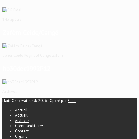
14e apôtre
Zafèm Ceide/Cangé
dener Ceide Reginald Cange zafem
ho30dec1992P12
Archives
Haïti-Observateur © 2026 | Opéré par
S-dd
Accueil
Accueil
Archives
Commanditaires
Contact
Organe