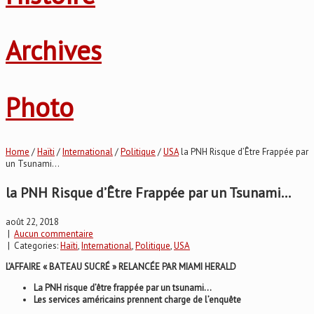
Archives
Photo
Home
/
Haïti
/
International
/
Politique
/
USA
la PNH Risque d’Être Frappée par
un Tsunami…
la PNH Risque d’Être Frappée par un Tsunami…
août 22, 2018
|
Aucun commentaire
| Categories:
Haïti
,
International
,
Politique
,
USA
L’AFFAIRE « BATEAU SUCRÉ » RELANCÉE PAR MIAMI HERALD
La PNH risque d’être frappée par un tsunami…
Les services américains prennent charge de l’enquête