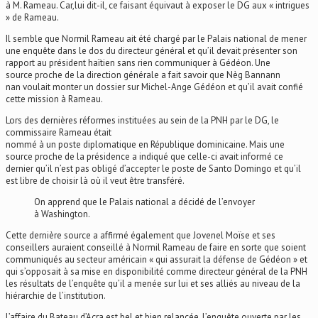
à M. Rameau. Car,lui dit-il, ce faisant équivaut à exposer le DG aux « intrigues
» de Rameau.
Il semble que Normil Rameau ait été chargé par le Palais national de mener
une enquête dans le dos du directeur général et qu’il devait présenter son
rapport au président haïtien sans rien communiquer à Gédéon. Une
source proche de la direction générale a fait savoir que Nèg Bannann
nan voulait monter un dossier sur Michel-Ange Gédéon et qu’il avait confié
cette mission à Rameau.
Lors des dernières réformes instituées au sein de la PNH par le DG, le
commissaire Rameau était
nommé à un poste diplomatique en République dominicaine. Mais une
source proche de la présidence a indiqué que celle-ci avait informé ce
dernier qu’il n’est pas obligé d’accepter le poste de Santo Domingo et qu’il
est libre de choisir là où il veut être transféré.
On apprend que le Palais national a décidé de l’envoyer
à Washington.
Cette dernière source a affirmé également que Jovenel Moïse et ses
conseillers auraient conseillé à Normil Rameau de faire en sorte que soient
communiqués au secteur américain « qui assurait la défense de Gédéon » et
qui s’opposait à sa mise en disponibilité comme directeur général de la PNH
les résultats de l’enquête qu’il a menée sur lui et ses alliés au niveau de la
hiérarchie de l’institution.
L’affaire du Bateau d’Acra est bel et bien relancée. L’enquête ouverte par les