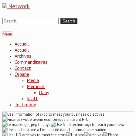
Network
Menu
Accueil
Accueil
Archives
Commanditaires
Contact
Organe
Média
Mémoire
Dany
Staff
Testimony