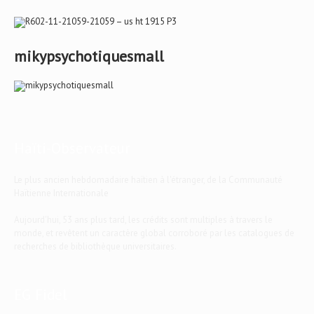
mikypsychotiquesmall
Haïti-Observateur
Le plus ancien hebdomadaire haïtien à l'étranger, de la Communauté
Haïtienne Internationale
Aujourd'hui, 53 ans plus tard, les crédits sont multiples à travers le
monde, et revêtent un caractère global corroboré par les catalogues de
recherches de bibliothèque universitaires.
EG Fidel