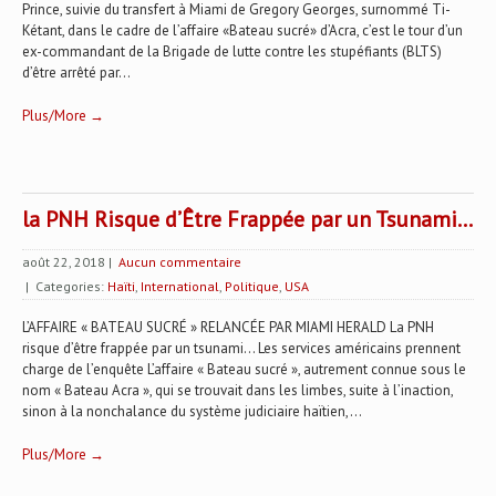
Prince, suivie du transfert à Miami de Gregory Georges, surnommé Ti-
Kétant, dans le cadre de l’affaire «Bateau sucré» d’Acra, c’est le tour d’un
ex-commandant de la Brigade de lutte contre les stupéfiants (BLTS)
d’être arrêté par...
Plus/More →
la PNH Risque d’Être Frappée par un Tsunami…
août 22, 2018
|
Aucun commentaire
| Categories:
Haïti
,
International
,
Politique
,
USA
L’AFFAIRE « BATEAU SUCRÉ » RELANCÉE PAR MIAMI HERALD La PNH
risque d’être frappée par un tsunami... Les services américains prennent
charge de l’enquête L’affaire « Bateau sucré », autrement connue sous le
nom « Bateau Acra », qui se trouvait dans les limbes, suite à l’inaction,
sinon à la nonchalance du système judiciaire haïtien,...
Plus/More →