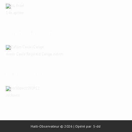
14e apôtre
Zafèm Ceide/Cangé
dener Ceide Reginald Cange zafem
ho30dec1992P12
Archives
Haïti-Observateur © 2026 | Opéré par
S-dd